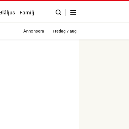
Blåljus
Familj
Annonsera
Fredag
7 aug