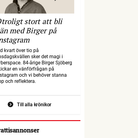
troligt stort att bli
än med Birger på
nstagram
d kvart över tio på
nsdagskvällen sker det magi i
yberspace. 84-årige Birger Sjöberg
kickar en vänförfrågan på
nstagram och vi behöver stanna
pp och reflektera.
Till alla krönikor
rattisannonser