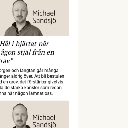
Hål i hjärtat när
ågon stjäl från en
rav”
orgen och längtan går många
nger aldrig över. Att bli bestulen
d en grav, det förstärker givetvis
lla de starka känslor som redan
inns när någon lämnat oss.