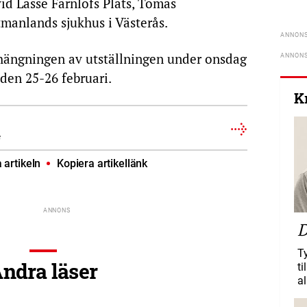
vid Lasse Färnlöfs Plats, Tomas
tmanlands sjukhus i Västerås.
hängningen av utställningen under onsdag
den 25-26 februari.
K
e
artikeln
Kopiera artikellänk
D
T
ndra läser
ti
al