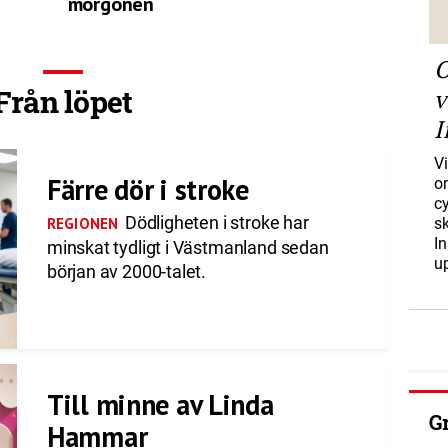
morgonen
O
Från löpet
v
I
Vi
Färre dör i stroke
o
c
Dödligheten i stroke har
REGIONEN
s
I
minskat tydligt i Västmanland sedan
u
början av 2000-talet.
Till minne av Linda
G
Hammar