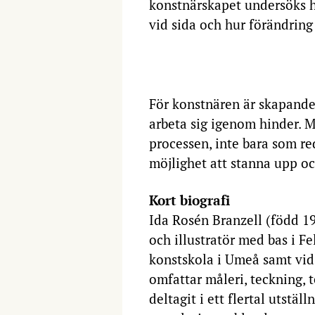
konstnärskapet undersöks h
vid sida och hur förändring
För konstnären är skapandet
arbeta sig igenom hinder. M
processen, inte bara som re
möjlighet att stanna upp oc
Kort biografi
Ida Rosén Branzell (född 1
och illustratör med bas i Fe
konstskola i Umeå samt vid
omfattar måleri, teckning, 
deltagit i ett flertal utstä