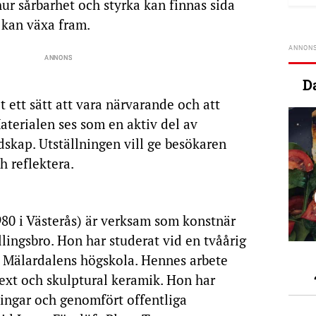
ur sårbarhet och styrka kan finnas sida
 kan växa fram.
D
 ett sätt att vara närvarande och att
aterialen ses som en aktiv del av
dskap. Utställningen vill ge besökaren
h reflektera.
980 i Västerås) är verksam som konstnär
llingsbro. Hon har studerat vid en tvåårig
 Mälardalens högskola. Hennes arbete
text och skulptural keramik. Hon har
llningar och genomfört offentliga