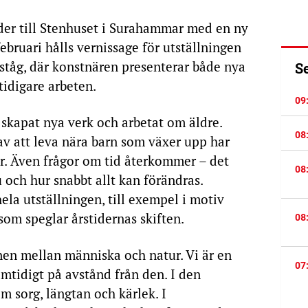
der till Stenhuset i Surahammar med en ny
ebruari hålls vernissage för utställningen
ståg, där konstnären presenterar både nya
S
tidigare arbeten.
09
 skapat nya verk och arbetat om äldre.
08
av att leva nära barn som växer upp har
er. Även frågor om tid återkommer – det
08
 och hur snabbt allt kan förändras.
la utställningen, till exempel i motiv
som speglar årstidernas skiften.
08
onen mellan människa och natur. Vi är en
07
mtidigt på avstånd från den. I den
 sorg, längtan och kärlek. I