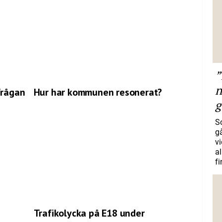
”
n
frågan
Hur har kommunen resonerat?
g
S
gå
vi
a
f
Trafikolycka på E18 under