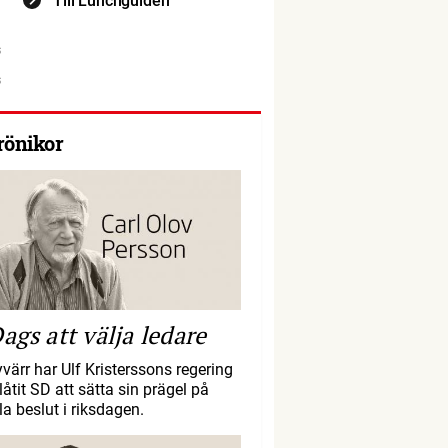
Till Lunchguiden
rönikor
ags att välja ledare
yvärr har Ulf Kristerssons regering
llåtit SD att sätta sin prägel på
la beslut i riksdagen.