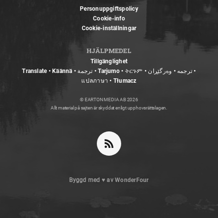
Personuppgiftspolicy
Cookie-info
Cookie-inställningar
HJÄLPMEDEL
Tillgänglighet
Translate • Käännä • ترجمة • Tarjumo • ትርጉም • ترجمه • وەرگێڕان •
แปลภาษา • Tłumacz
© EARTON MEDIA AB 2026
Allt material på sajten är skyddat enligt upphovsrättslagen.
Byggd med
♥
av
WonderFour