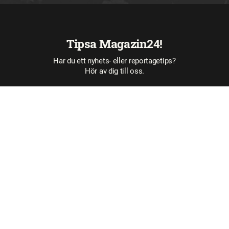
Tipsa Magazin24!
Har du ett nyhets- eller reportagetips?
Hör av dig till oss.
Tipsa oss här
GRATISTIDNINGARNA
Magazin24 –
Årets lokala insats 2023
Magazin24 –
Årets gräv/artikelserie 2023
Magazin24 –
Årets lokalsajt 2020