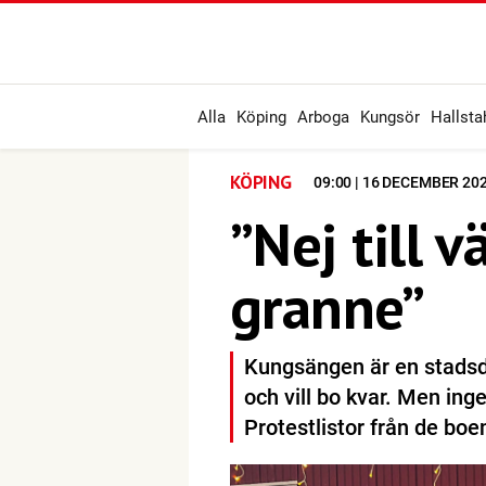
Alla
Köping
Arboga
Kungsör
Hallst
KÖPING
09:00 | 16 DECEMBER 20
”Nej till 
granne”
Kungsängen är en stadsde
och vill bo kvar. Men inge
Protestlistor från de boe