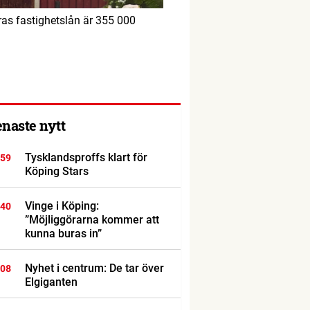
ras fastighetslån är 355 000
enaste nytt
Tysklandsproffs klart för
:59
Köping Stars
Vinge i Köping:
:40
”Möjliggörarna kommer att
kunna buras in”
Nyhet i centrum: De tar över
:08
Elgiganten