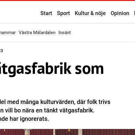
Start
Sport
Kultur & nöje
Opinion
ahammar
Västra Mälardalen
Insänt
23
vätgasfabrik som
l med många kulturvärden, där folk trivs
n vill bo nära en tänkt vätgasfabrik.
nde har ignorerats.