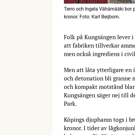
Terro och Ingela Vähämääki bor p
kronor. Foto: Karl Beijbom.
Folk på Kungsängen lever 
att fabriken tillverkar amm
men också ingrediens i civ
Men att låta ytterligare en
och detonation bli granne
och kompakt motstånd blan
Kungsängen säger nej till 
Park.
Köpings djuphamn togs i br
kronor. I tider av lågkonju