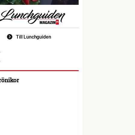
Till Lunchguiden
rönikor