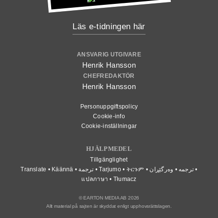
Läs e-tidningen här
ANSVARIG UTGIVARE
Henrik Hansson
CHEFREDAKTÖR
Henrik Hansson
Personuppgiftspolicy
Cookie-info
Cookie-inställningar
HJÄLPMEDEL
Tillgänglighet
Translate • Käännä • ترجمة • Tarjumo • ትርጉም • ترجمه • وەرگێڕان •
แปลภาษา • Tłumacz
© EARTON MEDIA AB 2026
Allt material på sajten är skyddat enligt upphovsrättslagen.