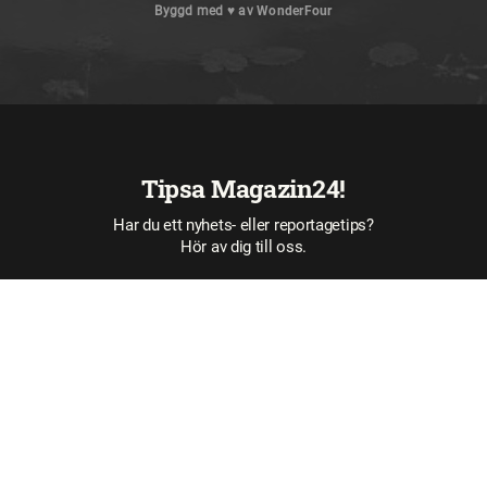
Byggd med
♥
av
WonderFour
Tipsa Magazin24!
Har du ett nyhets- eller reportagetips?
Hör av dig till oss.
Tipsa oss här
GRATISTIDNINGARNA
Magazin24 –
Årets lokala insats 2023