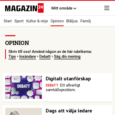
Mitt område
Start
Sport
Kultur & nöje
Opinion
Blåljus
Familj
OPINION
Skriv till oss! Använd någon av de här rubrikerna:
Tips
•
Insändare
•
Debatt
•
Säg din mening
Digitalt utanförskap
Ett allvarligt
DEBATT
samhällsproblem.
Dags att välja ledare