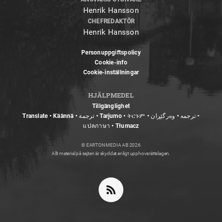
Henrik Hansson
CHEFREDAKTÖR
Henrik Hansson
Personuppgiftspolicy
Cookie-info
Cookie-inställningar
HJÄLPMEDEL
Tillgänglighet
Translate • Käännä • ترجمة • Tarjumo • ትርጉም • ترجمه • وەرگێڕان •
แปลภาษา • Tłumacz
© EARTON MEDIA AB 2026
Allt material på sajten är skyddat enligt upphovsrättslagen.