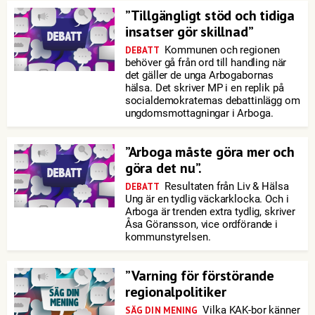
”Tillgängligt stöd och tidiga
insatser gör skillnad”
Kommunen och regionen
DEBATT
behöver gå från ord till handling när
det gäller de unga Arbogabornas
hälsa. Det skriver MP i en replik på
socialdemokraternas debattinlägg om
ungdomsmottagningar i Arboga.
”Arboga måste göra mer och
göra det nu”.
Resultaten från Liv & Hälsa
DEBATT
Ung är en tydlig väckarklocka. Och i
Arboga är trenden extra tydlig, skriver
Åsa Göransson, vice ordförande i
kommunstyrelsen.
”Varning för förstörande
regionalpolitiker
Vilka KAK-bor känner
SÄG DIN MENING