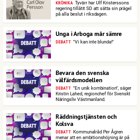
Tyvärr har Ulf Kristerssons
KRÖNIKA
regering tillåtit SD att sätta sin prägel
på alla beslut i riksdagen.
Unga i Arboga mår sämre
"Vi kan inte blunda!"
DEBATT
Bevara den svenska
välfärdsmodellen
"En unik kombination", säger
DEBATT
Kristin Lahed, regionchef för Svenskt
Näringsliv Västmanland.
Räddningstjänsten och
Kolsva
Kommunalråd Per Ågren
DEBATT
menar att en ambitionshöjning är på