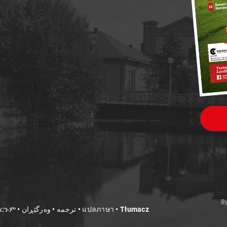
B
Translate • Käännä • ترجمة • Tarjumo • ትርጉም • ترجمه • وەرگێڕان • แปลภาษา • Tłumacz