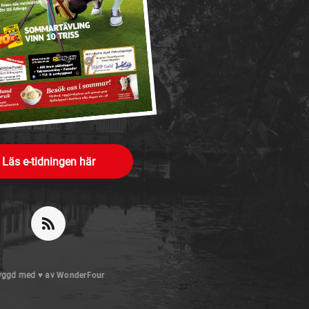
Läs e-tidningen här
yggd med
♥
av
WonderFour