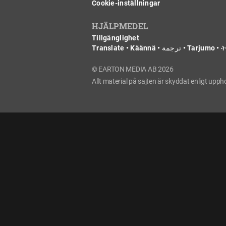
Cookie-inställningar
HJÄLPMEDEL
Tillgänglighet
© EARTON MEDIA AB 2026
Allt material på sajten är skyddat enligt upp