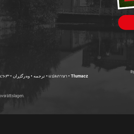
B
Translate • Käännä • ترجمة • Tarjumo • ትርጉም • ترجمه • وەرگێڕان • แปลภาษา • Tłumacz
hovsrättslagen.