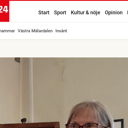
Start
Sport
Kultur & nöje
Opinion
ahammar
Västra Mälardalen
Insänt