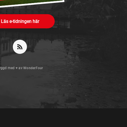
Läs e-tidningen här
yggd med
♥
av
WonderFour