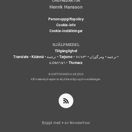
CHEFREDAKTÖR
Henrik Hansson
Personuppgiftspolicy
Cookie-info
Cookie-inställningar
HJÄLPMEDEL
Tillgänglighet
Translate • Käännä • ترجمة • Tarjumo • ትርጉም • ترجمه • وەرگێڕان •
แปลภาษา • Tłumacz
© EARTON MEDIA AB 2026
Allt material på sajten är skyddat enligt upphovsrättslagen.
Byggd med
♥
av
WonderFour