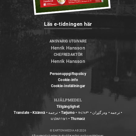
Läs e-tidningen här
ANSVARIG UTGIVARE
Henrik Hansson
CHEFREDAKTÖR
Henrik Hansson
Personuppgiftspolicy
Cookie-info
Cookie-inställningar
HJÄLPMEDEL
Tillgänglighet
Translate • Käännä • ترجمة • Tarjumo • ትርጉም • ترجمه • وەرگێڕان •
แปลภาษา • Tłumacz
© EARTON MEDIA AB 2026
Allt material på sajten är skyddat enligt upphovsrättslagen.