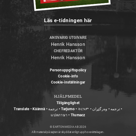
Läs e-tidningen här
ANSVARIG UTGIVARE
Henrik Hansson
CHEFREDAKTÖR
Henrik Hansson
Personuppgiftspolicy
Cookie-info
Cookie-inställningar
HJÄLPMEDEL
Tillgänglighet
Translate • Käännä • ترجمة • Tarjumo • ትርጉም • ترجمه • وەرگێڕان •
แปลภาษา • Tłumacz
© EARTON MEDIA AB 2026
Allt material på sajten är skyddat enligt upphovsrättslagen.