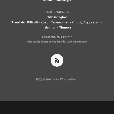
Cookie-inställningar
HJÄLPMEDEL
Tillgänglighet
Translate • Käännä • ترجمة • Tarjumo • ትርጉም • ترجمه • وەرگێڕان •
แปลภาษา • Tłumacz
© EARTON MEDIA AB 2026
Allt material på sajten är skyddat enligt upphovsrättslagen.
Byggd med
♥
av
WonderFour