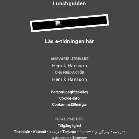
Lunchguiden
Läs e-tidningen här
ANSVARIG UTGIVARE
Henrik Hansson
CHEFREDAKTÖR
Henrik Hansson
Personuppgiftspolicy
Cookie-info
Cookie-inställningar
HJÄLPMEDEL
Tillgänglighet
Translate • Käännä • ترجمة • Tarjumo • ትርጉም • ترجمه • وەرگێڕان •
แปลภาษา • Tłumacz