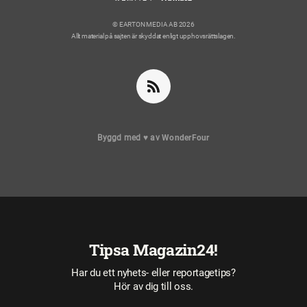
© EARTON MEDIA AB 2026
Allt material på sajten är skyddat enligt upphovsrättslagen.
Byggd med
♥
av
WonderFour
Tipsa Magazin24!
Har du ett nyhets- eller reportagetips?
Hör av dig till oss.