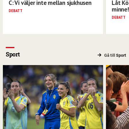
C: Vi väljer inte mellan sjukhusen
Låt Kö
minne!
DEBATT
DEBATT
Sport
Gå till
Sport