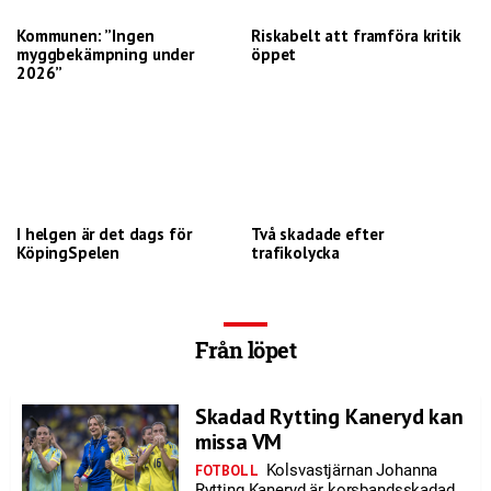
Kommunen: ”Ingen
Riskabelt att framföra kritik
myggbekämpning under
öppet
2026”
I helgen är det dags för
Två skadade efter
KöpingSpelen
trafikolycka
Från löpet
Skadad Rytting Kaneryd kan
missa VM
Kolsvastjärnan Johanna
FOTBOLL
Rytting Kaneryd är korsbandsskadad.