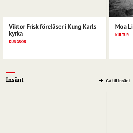
Viktor Frisk föreläser i Kung Karls
Moa Li
kyrka
KULTUR
KUNGSÖR
Insänt
Gå till
Insänt