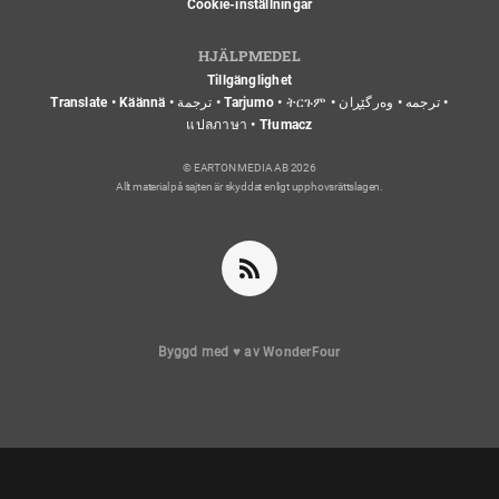
Cookie-inställningar
HJÄLPMEDEL
Tillgänglighet
Translate • Käännä • ترجمة • Tarjumo • ትርጉም • ترجمه • وەرگێڕان •
แปลภาษา • Tłumacz
© EARTON MEDIA AB 2026
Allt material på sajten är skyddat enligt upphovsrättslagen.
Byggd med
♥
av
WonderFour