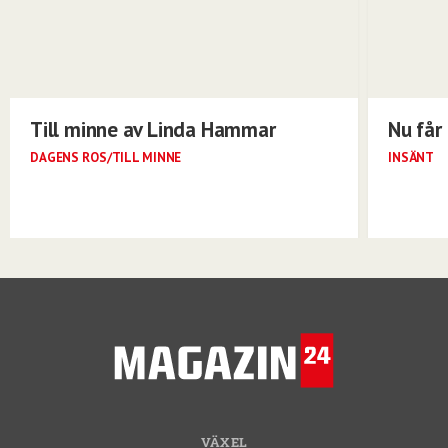
Till minne av Linda Hammar
Nu får 
DAGENS ROS/TILL MINNE
INSÄNT
VÄXEL