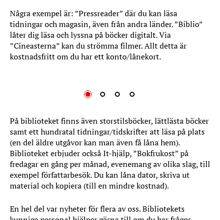
Några exempel är: ”Pressreader” där du kan läsa
tidningar och magasin, även från andra länder. ”Biblio”
låter dig läsa och lyssna på böcker digitalt. Via
”Cineasterna” kan du strömma filmer. Allt detta är
kostnadsfritt om du har ett konto/lånekort.
På biblioteket finns även storstilsböcker, lättlästa böcker
samt ett hundratal tidningar/tidskrifter att läsa på plats
(en del äldre utgåvor kan man även få låna hem).
Biblioteket erbjuder också It-hjälp, ”Bokfrukost” på
fredagar en gång per månad, evenemang av olika slag, till
exempel författarbesök. Du kan låna dator, skriva ut
material och kopiera (till en mindre kostnad).
En hel del var nyheter för flera av oss. Bibliotekets
kunniga personal hjälper gärna till om du har frågor.