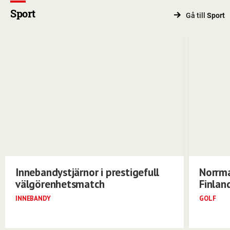
Sport
Gå till
Sport
Innebandystjärnor i prestigefull
Norrma
välgörenhetsmatch
Finlan
INNEBANDY
GOLF