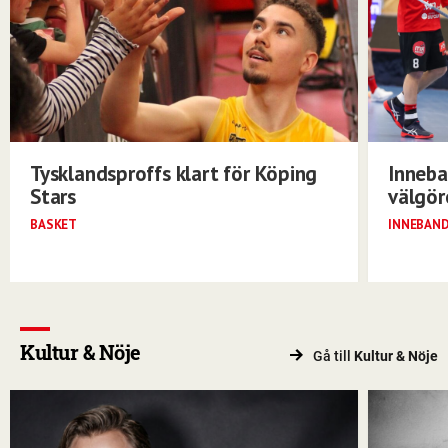
Tysklandsproffs klart för Köping
Inneba
Stars
välgö
BASKET
INNEBAN
Kultur & Nöje
Gå till
Kultur & Nöje