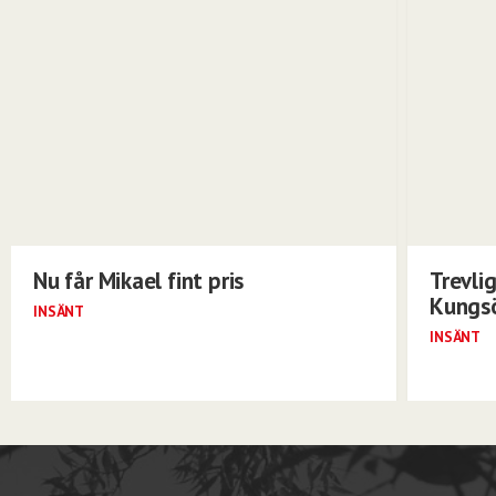
Nu får Mikael fint pris
Trevli
Kungs
INSÄNT
INSÄNT