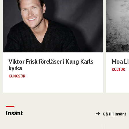
Viktor Frisk föreläser i Kung Karls
Moa Li
kyrka
KULTUR
KUNGSÖR
Insänt
Gå till
Insänt