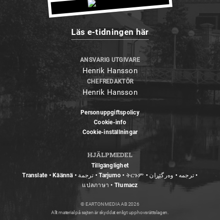
Läs e-tidningen här
ANSVARIG UTGIVARE
Henrik Hansson
CHEFREDAKTÖR
Henrik Hansson
Personuppgiftspolicy
Cookie-info
Cookie-inställningar
HJÄLPMEDEL
Tillgänglighet
Translate • Käännä • ترجمة • Tarjumo • ትርጉም • ترجمه • وەرگێڕان •
แปลภาษา • Tłumacz
© EARTON MEDIA AB 2026
Allt material på sajten är skyddat enligt upphovsrättslagen.