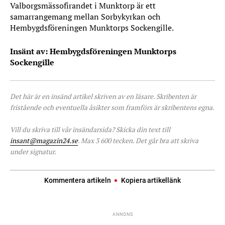
Valborgsmässofirandet i Munktorp är ett
samarrangemang mellan Sorbykyrkan och
Hembygdsföreningen Munktorps Sockengille.
Insänt av: Hembygdsföreningen Munktorps
Sockengille
Det här är en insänd artikel skriven av en läsare. Skribenten är
fristående och eventuella åsikter som framförs är skribentens egna.
Vill du skriva till vår insändarsida? Skicka din text till
insant@magazin24.se
. Max 3 600 tecken. Det går bra att skriva
under signatur.
Kommentera artikeln
Kopiera artikellänk