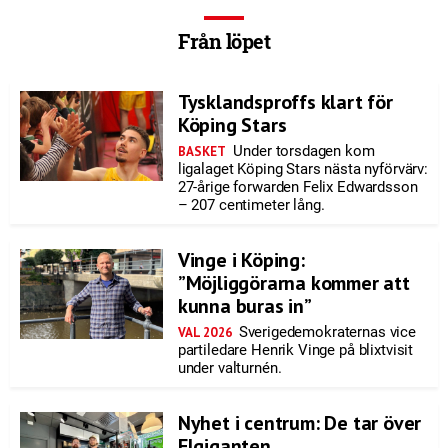
Från löpet
Tysklandsproffs klart för
Köping Stars
Under torsdagen kom
BASKET
ligalaget Köping Stars nästa nyförvärv:
27-årige forwarden Felix Edwardsson
– 207 centimeter lång.
Vinge i Köping:
”Möjliggörarna kommer att
kunna buras in”
Sverigedemokraternas vice
VAL 2026
partiledare Henrik Vinge på blixtvisit
under valturnén.
Nyhet i centrum: De tar över
Elgiganten