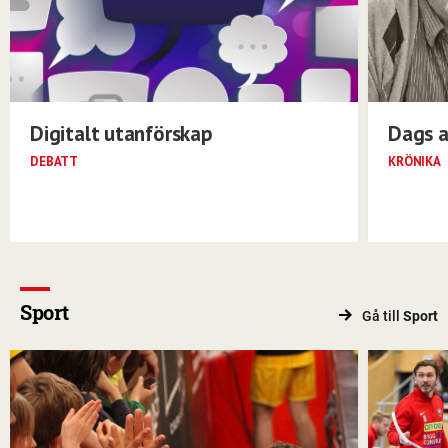
Digitalt utanförskap
Dags a
DEBATT
KRÖNIKA
Sport
Gå till
Sport