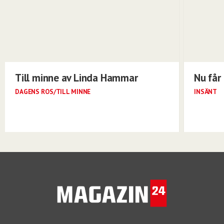
Till minne av Linda Hammar
Nu får 
DAGENS ROS/TILL MINNE
INSÄNT