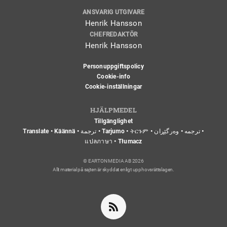
ANSVARIG UTGIVARE
Henrik Hansson
CHEFREDAKTÖR
Henrik Hansson
Personuppgiftspolicy
Cookie-info
Cookie-inställningar
HJÄLPMEDEL
Tillgänglighet
Translate • Käännä • ترجمة • Tarjumo • ትርጉም • ترجمه • وەرگێڕان •
แปลภาษา • Tłumacz
© EARTON MEDIA AB 2026
Allt material på sajten är skyddat enligt upphovsrättslagen.