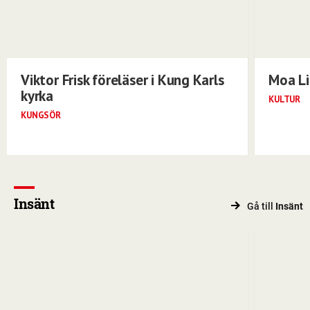
Viktor Frisk föreläser i Kung Karls
Moa Li
kyrka
KULTUR
KUNGSÖR
Insänt
Gå till
Insänt