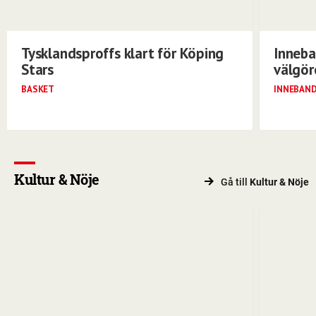
Tysklandsproffs klart för Köping
Inneba
Stars
välgö
BASKET
INNEBAN
Kultur & Nöje
Gå till
Kultur & Nöje