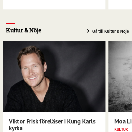
Kultur & Nöje
Gå till
Kultur & Nöje
Viktor Frisk föreläser i Kung Karls
Moa Li
kyrka
KULTUR