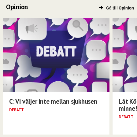
Opinion
Gå till
Opinion
C: Vi väljer inte mellan sjukhusen
Låt Kö
minne!
DEBATT
DEBATT