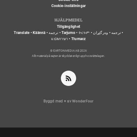
Cookie-inställningar
HJÄLPMEDEL
Tillgänglighet
Translate • Käännä • ترجمة • Tarjumo • ትርጉም • ترجمه • وەرگێڕان •
แปลภาษา • Tłumacz
© EARTON MEDIA AB 2026
Allt material på sajten är skyddat enligt upphovsrättslagen.
Byggd med
♥
av
WonderFour