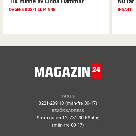
Till minne av Linda Hammar
Nu får 
DAGENS ROS/TILL MINNE
INSÄNT
VÄXEL
0221-209 10 (mån-fre 09-17)
BESÖKSADRESS
Stora gatan 12, 731 30 Köping
(mån-fre 09-17)