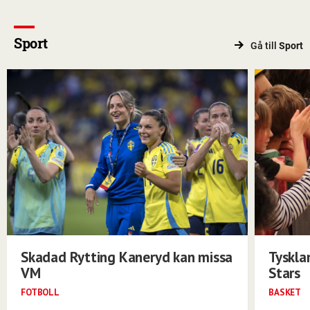
Sport
Gå till
Sport
Skadad Rytting Kaneryd kan missa
Tyskla
VM
Stars
FOTBOLL
BASKET