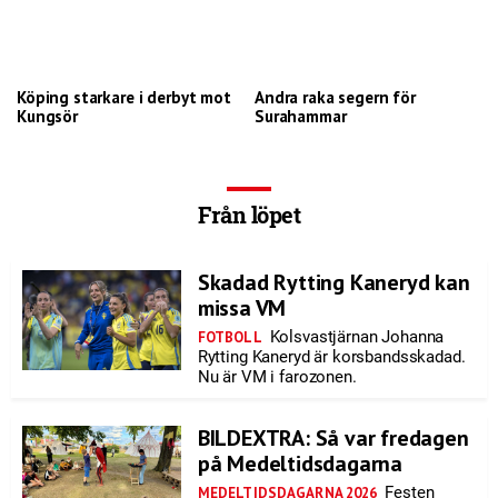
Köping starkare i derbyt mot
Andra raka segern för
Kungsör
Surahammar
Från löpet
Skadad Rytting Kaneryd kan
missa VM
Kolsvastjärnan Johanna
FOTBOLL
Rytting Kaneryd är korsbandsskadad.
Nu är VM i farozonen.
BILDEXTRA: Så var fredagen
på Medeltidsdagarna
Festen
MEDELTIDSDAGARNA 2026