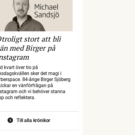
troligt stort att bli
än med Birger på
nstagram
d kvart över tio på
nsdagskvällen sker det magi i
yberspace. 84-årige Birger Sjöberg
kickar en vänförfrågan på
nstagram och vi behöver stanna
pp och reflektera.
Till alla krönikor