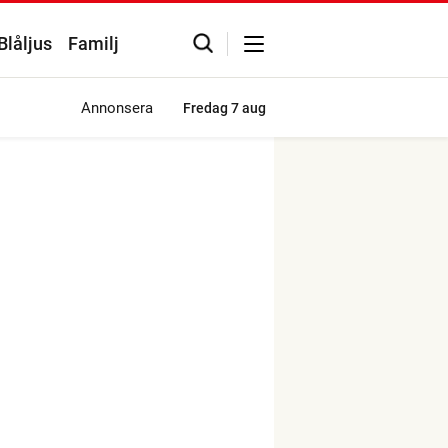
Blåljus
Familj
Annonsera
Fredag
7 aug