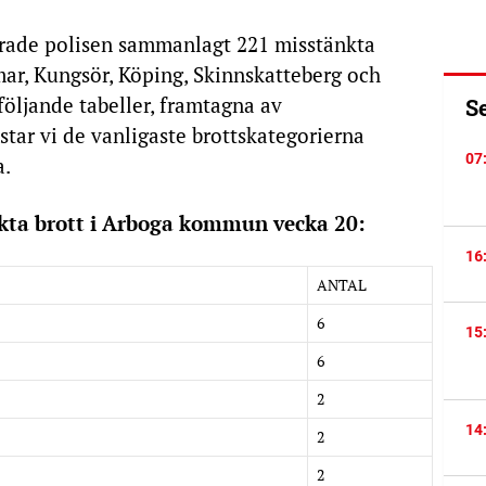
erade polisen sammanlagt 221 misstänkta
mar, Kungsör, Köping, Skinnskatteberg och
ljande tabeller, framtagna av
S
tar vi de vanligaste brottskategorierna
07
a.
ta brott i Arboga kommun vecka 20:
16
ANTAL
6
15
6
2
14
2
2