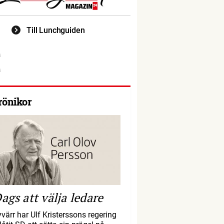
Till Lunchguiden
rönikor
ags att välja ledare
yvärr har Ulf Kristerssons regering