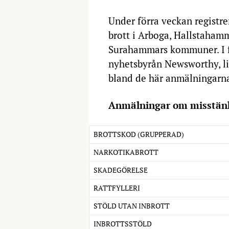
Under förra veckan registr
brott i Arboga, Hallstaham
Surahammars kommuner. I fö
nyhetsbyrån Newsworthy, lis
bland de här anmälningarn
Anmälningar om misstänk
BROTTSKOD (GRUPPERAD)
NARKOTIKABROTT
SKADEGÖRELSE
RATTFYLLERI
STÖLD UTAN INBROTT
INBROTTSSTÖLD