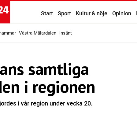
Start
Sport
Kultur & nöje
Opinion
ahammar
Västra Mälardalen
Insänt
kans samtliga
den i regionen
rdes i vår region under vecka 20.