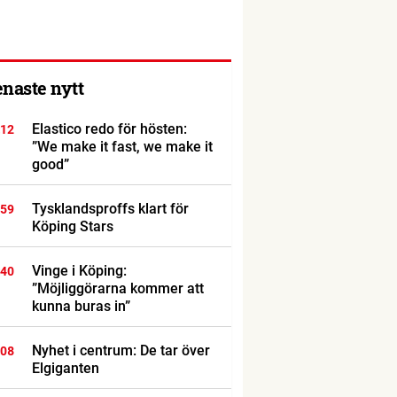
enaste nytt
Elastico redo för hösten:
:12
”We make it fast, we make it
good”
Tysklandsproffs klart för
:59
Köping Stars
Vinge i Köping:
:40
”Möjliggörarna kommer att
kunna buras in”
Nyhet i centrum: De tar över
:08
Elgiganten