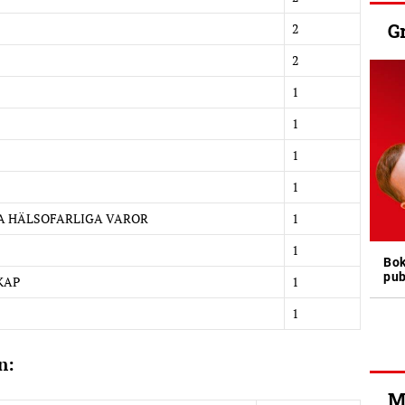
G
2
2
1
1
1
1
A HÄLSOFARLIGA VAROR
1
1
Bok
pub
KAP
1
1
un:
M