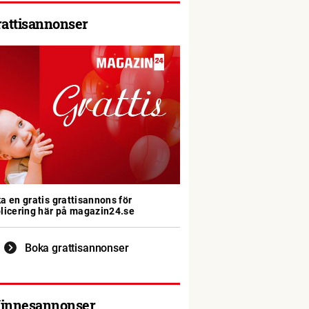
rattisannonser
a en gratis grattisannons för
licering här på magazin24.se
Boka grattisannonser
innesannonser