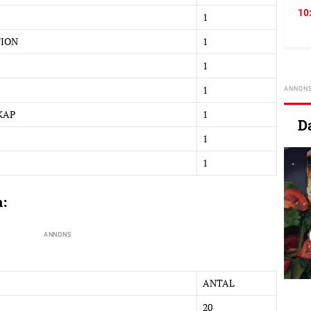
10
1
TION
1
1
1
KAP
1
D
1
1
n:
ANTAL
20