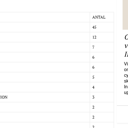
ANTAL
45
O
12
v
7
I
6
Vi
6
o
c
5
s
I
4
u
TION
3
2
2
2