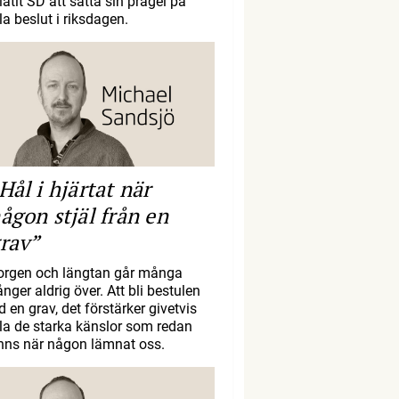
llåtit SD att sätta sin prägel på
la beslut i riksdagen.
Hål i hjärtat när
ågon stjäl från en
rav”
orgen och längtan går många
nger aldrig över. Att bli bestulen
d en grav, det förstärker givetvis
lla de starka känslor som redan
inns när någon lämnat oss.