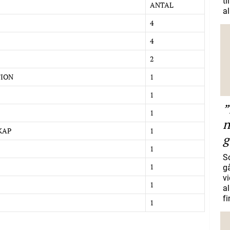
ti
ANTAL
al
4
4
2
TION
1
1
”
1
n
KAP
1
g
1
S
1
gå
vi
1
a
f
1