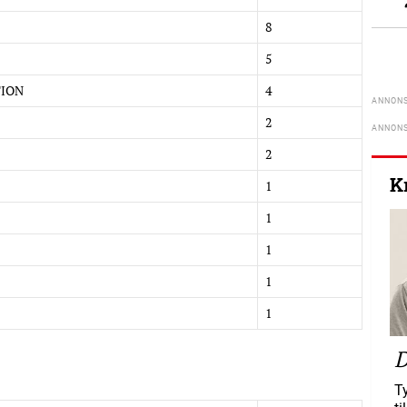
8
5
TION
4
2
2
K
1
1
1
1
1
D
T