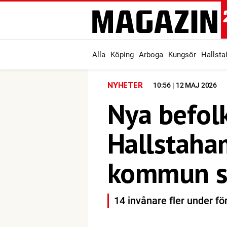
Alla
Köping
Arboga
Kungsör
Hallst
NYHETER
10:56 | 12 MAJ 2026
Nya befolk
Hallstah
kommun so
14 invånare fler under fö