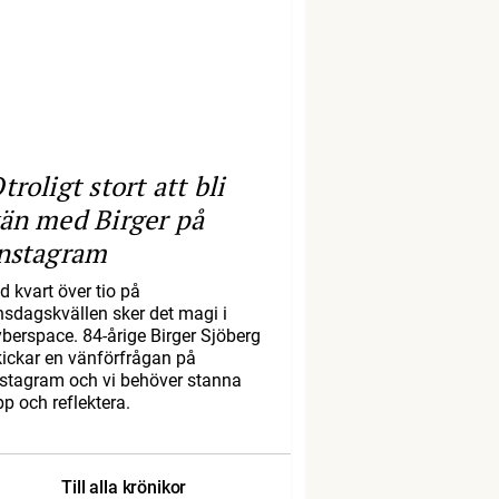
troligt stort att bli
än med Birger på
nstagram
d kvart över tio på
nsdagskvällen sker det magi i
yberspace. 84-årige Birger Sjöberg
kickar en vänförfrågan på
nstagram och vi behöver stanna
pp och reflektera.
Till alla krönikor