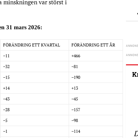
 minskningen var störst i
en 31 mars 2026:
FÖRÄNDRING ETT KVARTAL
FÖRÄNDRING ETT ÅR
−11
+466
−32
−81
K
−15
−190
+14
+13
−43
−45
−28
−157
−5
−98
−1
−114
D