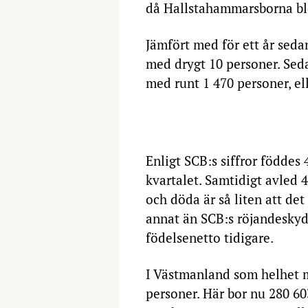
då Hallstahammars­borna ble
Jämfört med för ett år sed
med drygt 10 personer. Sed
med runt 1 470 personer, ell
Enligt SCB:s siffror föddes
kvartalet. Samtidigt avled 
och döda är så liten att det
annat än SCB:s röjandeskyd
födelsenetto tidigare.
I Västmanland som helhet 
personer. Här bor nu 280 6