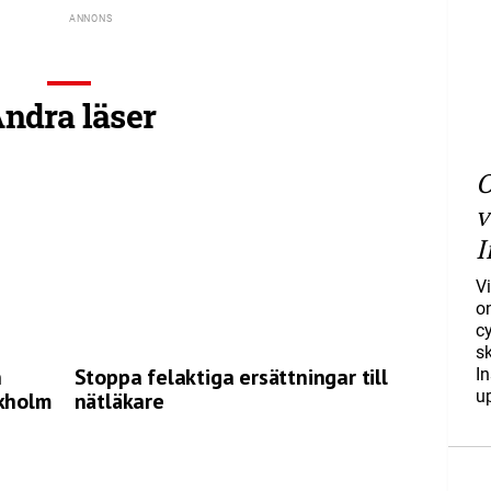
ndra läser
O
v
I
Vi
o
c
s
n
Stoppa felaktiga ersättningar till
I
u
ckholm
nätläkare