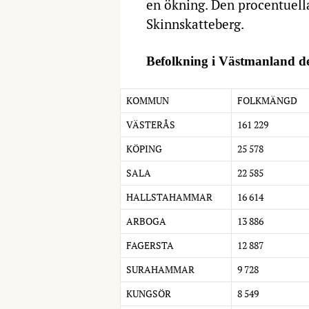
en ökning. Den procentuella
Skinnskatteberg.
Befolkning i Västmanland d
KOMMUN
FOLKMÄNGD
VÄSTERÅS
161 229
KÖPING
25 578
SALA
22 585
HALLSTAHAMMAR
16 614
ARBOGA
13 886
FAGERSTA
12 887
SURAHAMMAR
9 728
KUNGSÖR
8 549