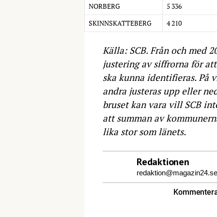
NORBERG
5 336
SKINNSKATTEBERG
4 210
Källa: SCB. Från och med 20
justering av siffrorna för a
ska kunna identifieras. På v
andra justeras upp eller ned
bruset kan vara vill SCB inte
att summan av kommunernas
lika stor som länets.
Redaktionen
redaktion@magazin24.s
Kommentera 