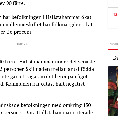
v 90 färre.
13
an har befolkningen i Hallstahammar ökat
an millennieskiftet har folkmängden ökat
er tio procent.
D
 40 barn i Hallstahammar under det senaste
45 personer. Skillnaden mellan antal födda
 inte går att säga om det beror på något
d. Kommunen har oftast haft negativt
minskade befolkningen med omkring 150
03 personer. Bara Hallstahammar noterade