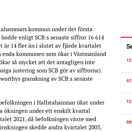
stahammars kommun under det första
 bodde enligt SCB:s senaste siffror 16 614
är 14 fler än i slutet av fjärde kvartalet
S
en enda kommunen som ökar i Västmanland
12
kar så mycket att det antagligen inte
iga justering som SCB gör av siffrorna).
worthys granskning av SCB:s senaste
07
 befolkningen i Hallstahammar ökat under
12
ta ökningen under ett enskilt kvartal
talet 2021, då befolkningen växte med
08
minskningen skedde andra kvartalet 2005,