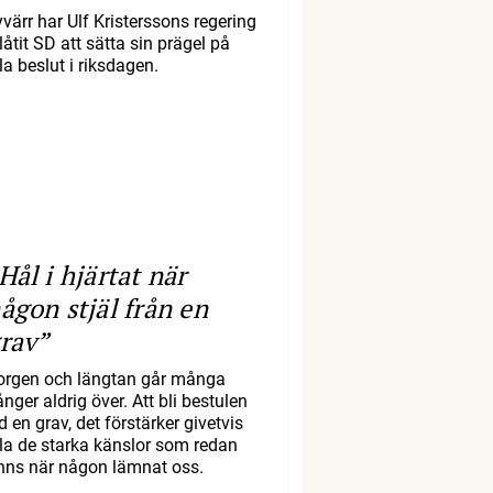
yvärr har Ulf Kristerssons regering
llåtit SD att sätta sin prägel på
la beslut i riksdagen.
Hål i hjärtat när
ågon stjäl från en
rav”
orgen och längtan går många
nger aldrig över. Att bli bestulen
d en grav, det förstärker givetvis
lla de starka känslor som redan
inns när någon lämnat oss.