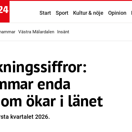
Start
Sport
Kultur & nöje
Opinion
ahammar
Västra Mälardalen
Insänt
ningssiffror:
ammar enda
m ökar i länet
rsta kvartalet 2026.