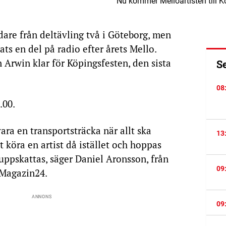
Nu kommer Melloartisten till K
idare från deltävling två i Göteborg, men
ats en del på radio efter årets Mello.
 Arwin klar för Köpingsfesten, den sista
S
08
.00.
ra en transportsträcka när allt ska
13
tt köra en artist då istället och hoppas
uppskattas, säger Daniel Aronsson, från
09
 Magazin24.
09