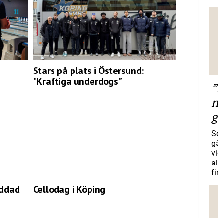
Stars på plats i Östersund:
”Kraftiga underdogs”
”
n
g
S
gå
vi
a
f
addad
Cellodag i Köping