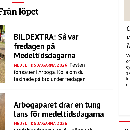
Från löpet
O
BILDEXTRA: Så var
v
fredagen på
I
Medeltidsdagarna
Vi
o
Festen
MEDELTIDSDAGARNA 2026
c
fortsätter i Arboga. Kolla om du
s
fastnade på bild under fredagen.
I
u
Arbogaparet drar en tung
lans för medeltidsdagarna
MEDELTIDSDAGARNA 2026