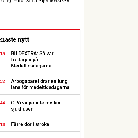
öping. Foto: Stina Stjernkvist/SVT
enaste nytt
BILDEXTRA: Så var
:15
fredagen på
Medeltidsdagarna
Arbogaparet drar en tung
:52
lans för medeltidsdagarna
C: Vi väljer inte mellan
:44
sjukhusen
Färre dör i stroke
:13