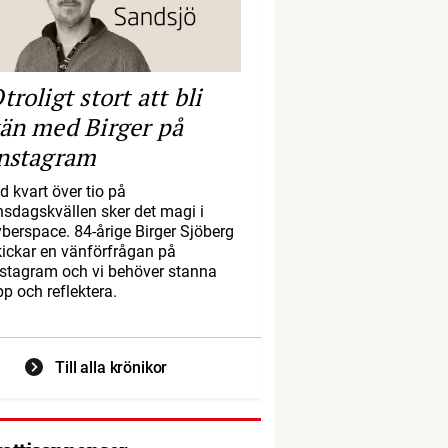
troligt stort att bli
än med Birger på
nstagram
d kvart över tio på
nsdagskvällen sker det magi i
yberspace. 84-årige Birger Sjöberg
kickar en vänförfrågan på
nstagram och vi behöver stanna
pp och reflektera.
Till alla krönikor