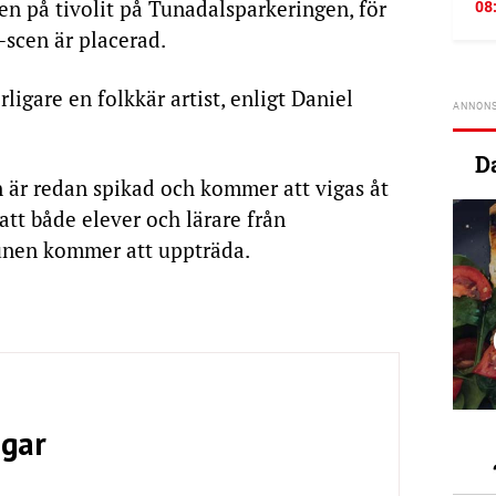
gen på tivolit på Tunadalsparkeringen, för
08
-scen är placerad.
rligare en folkkär artist, enligt Daniel
D
n är redan spikad och kommer att vigas åt
att både elever och lärare från
nen kommer att uppträda.
ngar