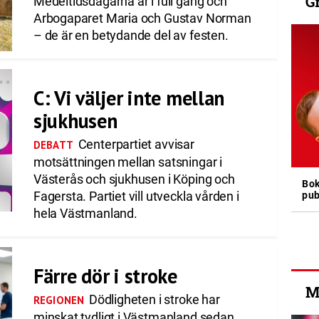
G
Medeltidsdagarna är i full gång och
Arbogaparet Maria och Gustav Norman
– de är en betydande del av festen.
C: Vi väljer inte mellan
sjukhusen
Centerpartiet avvisar
DEBATT
motsättningen mellan satsningar i
Västerås och sjukhusen i Köping och
Bok
Fagersta. Partiet vill utveckla vården i
pub
hela Västmanland.
Färre dör i stroke
M
Dödligheten i stroke har
REGIONEN
minskat tydligt i Västmanland sedan