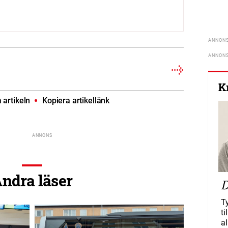
K
artikeln
Kopiera artikellänk
ndra läser
D
T
ti
al