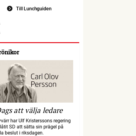
Till Lunchguiden
rönikor
ags att välja ledare
yvärr har Ulf Kristerssons regering
llåtit SD att sätta sin prägel på
la beslut i riksdagen.