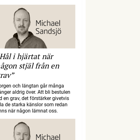
Hål i hjärtat när
ågon stjäl från en
rav”
orgen och längtan går många
nger aldrig över. Att bli bestulen
d en grav, det förstärker givetvis
lla de starka känslor som redan
inns när någon lämnat oss.