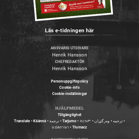
Läs e-tidningen här
ANSVARIG UTGIVARE
Henrik Hansson
CHEFREDAKTÖR
Henrik Hansson
Personuppgiftspolicy
Cookie-info
Cookie-inställningar
HJÄLPMEDEL
Tillgänglighet
Translate • Käännä • ترجمة • Tarjumo • ትርጉም • ترجمه • وەرگێڕان •
แปลภาษา • Tłumacz