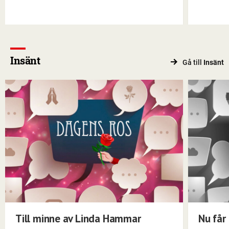
Insänt
Gå till
Insänt
Till minne av Linda Hammar
Nu får 