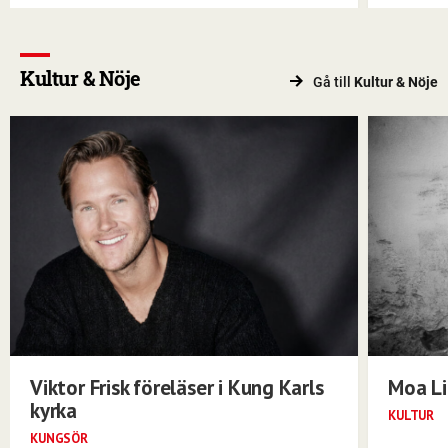
Kultur & Nöje
Gå till
Kultur & Nöje
Viktor Frisk föreläser i Kung Karls
Moa Li
kyrka
KULTUR
KUNGSÖR