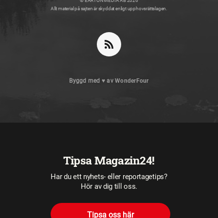
© EARTON MEDIA AB 2026
Allt material på sajten är skyddat enligt upphovsrättslagen.
Byggd med
♥
av
WonderFour
Tipsa Magazin24!
Har du ett nyhets- eller reportagetips?
Hör av dig till oss.
Tipsa oss här