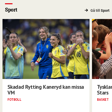
Sport
Gå till
Sport
Skadad Rytting Kaneryd kan missa
Tyskla
VM
Stars
FOTBOLL
BASKET