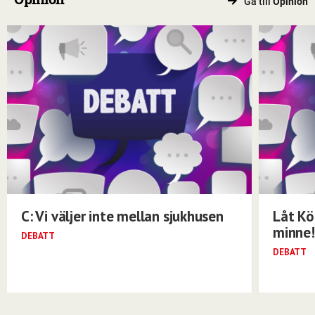
Gå till
Opinion
C: Vi väljer inte mellan sjukhusen
Låt Kö
minne!
DEBATT
DEBATT