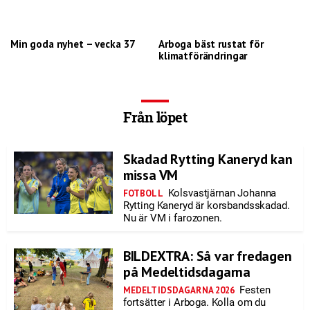
Min goda nyhet – vecka 37
Arboga bäst rustat för
klimatförändringar
Från löpet
Skadad Rytting Kaneryd kan
missa VM
Kolsvastjärnan Johanna
FOTBOLL
Rytting Kaneryd är korsbandsskadad.
Nu är VM i farozonen.
BILDEXTRA: Så var fredagen
på Medeltidsdagarna
Festen
MEDELTIDSDAGARNA 2026
fortsätter i Arboga. Kolla om du