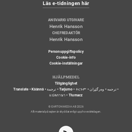
Läs e-tidningen här
ANSVARIG UTGIVARE
Henrik Hansson
CHEFREDAKTÖR
Henrik Hansson
Personuppgiftspolicy
Cookie-info
Cookie-inställningar
HJÄLPMEDEL
Tillgänglighet
Translate • Käännä • ترجمة • Tarjumo • ትርጉም • ترجمه • وەرگێڕان •
แปลภาษา • Tłumacz
© EARTON MEDIA AB 2026
Allt material på sajten är skyddat enligt upphovsrättslagen.