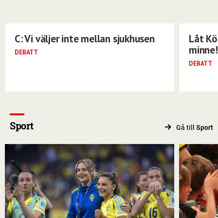
C: Vi väljer inte mellan sjukhusen
Låt Kö
minne!
DEBATT
DEBATT
Sport
Gå till
Sport