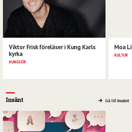
Viktor Frisk föreläser i Kung Karls
Moa Li
kyrka
KULTUR
KUNGSÖR
Insänt
Gå till
Insänt