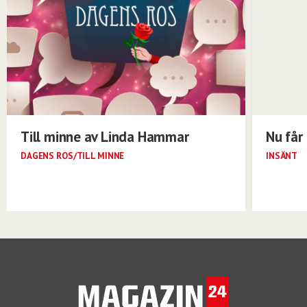
Till minne av Linda Hammar
Nu får 
DAGENS ROS/TILL MINNE
INSÄNT