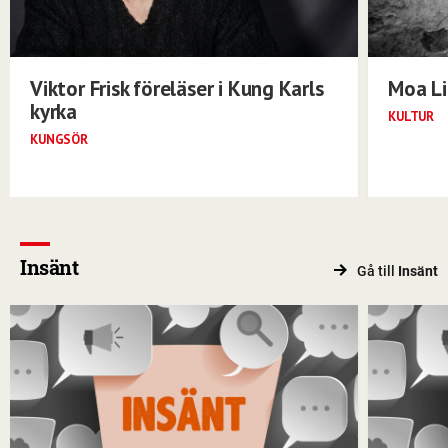
Viktor Frisk föreläser i Kung Karls
Moa Li
kyrka
KULTUR
KUNGSÖR
Insänt
Gå till
Insänt