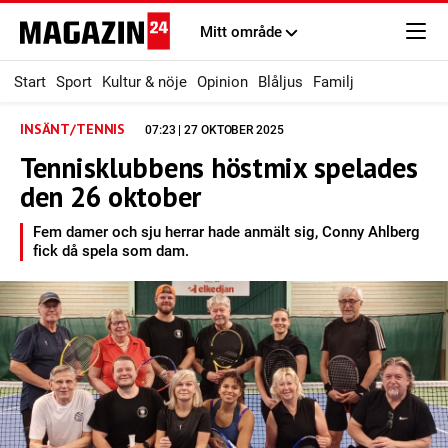
Mitt område
Start
Sport
Kultur & nöje
Opinion
Blåljus
Familj
INSÄNT/TENNIS
07:23 | 27 OKTOBER 2025
Tennisklubbens höstmix spelades
den 26 oktober
Fem damer och sju herrar hade anmält sig, Conny Ahlberg
fick då spela som dam.