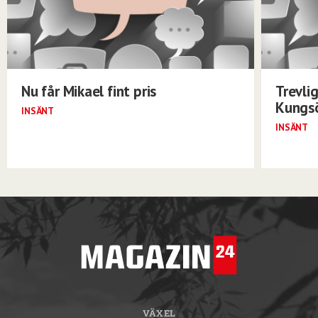
Nu får Mikael fint pris
Trevli
Kungs
INSÄNT
INSÄNT
VÄXEL