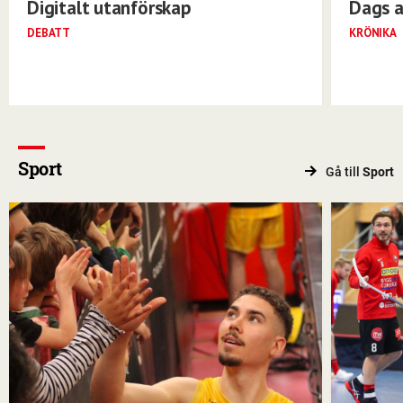
Digitalt utanförskap
Dags a
DEBATT
KRÖNIKA
Sport
Gå till
Sport