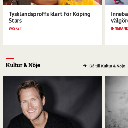
Tysklandsproffs klart för Köping
Inneba
Stars
välgö
BASKET
INNEBAN
Kultur & Nöje
Gå till
Kultur & Nöje