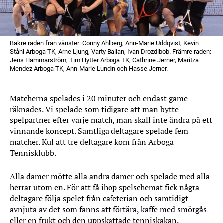
Bakre raden från vänster: Conny Ahlberg, Ann-Marie Uddqvist, Kevin
Ståhl Arboga TK, Arne Ljung, Varty Balian, Ivan Drozdibob. Främre raden:
Jens Hammarström, Tim Hytter Arboga TK, Cathrine Jerner, Maritza
Mendez Arboga TK, Ann-Marie Lundin och Hasse Jerner.
Matcherna spelades i 20 minuter och endast game
räknades. Vi spelade som tidigare att man bytte
spelpartner efter varje match, man skall inte ändra på ett
vinnande koncept. Samtliga deltagare spelade fem
matcher. Kul att tre deltagare kom från Arboga
Tennisklubb.
Alla damer mötte alla andra damer och spelade med alla
herrar utom en. För att få ihop spelschemat fick några
deltagare följa spelet från cafeterian och samtidigt
avnjuta av det som fanns att förtära, kaffe med smörgås
eller en frukt och den uppskattade tenniskakan.