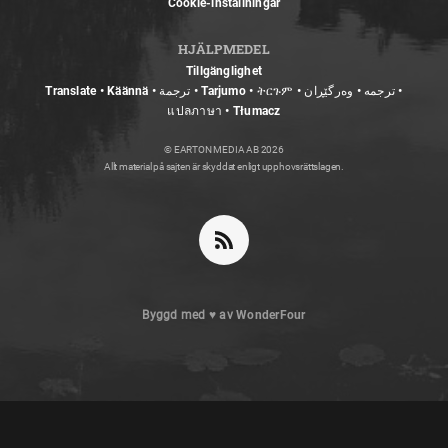
Cookie-inställningar
HJÄLPMEDEL
Tillgänglighet
Translate • Käännä • ترجمة • Tarjumo • ትርጉም • ترجمه • وەرگێڕان •
แปลภาษา • Tłumacz
© EARTON MEDIA AB 2026
Allt material på sajten är skyddat enligt upphovsrättslagen.
Byggd med
♥
av
WonderFour