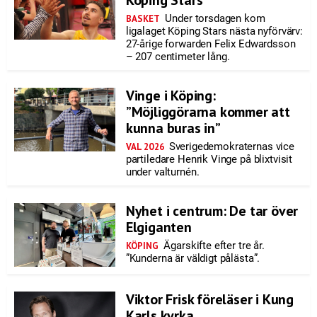
Köping Stars
Under torsdagen kom
BASKET
ligalaget Köping Stars nästa nyförvärv:
27-årige forwarden Felix Edwardsson
– 207 centimeter lång.
Vinge i Köping:
”Möjliggörarna kommer att
kunna buras in”
Sverigedemokraternas vice
VAL 2026
partiledare Henrik Vinge på blixtvisit
under valturnén.
Nyhet i centrum: De tar över
Elgiganten
Ägarskifte efter tre år.
KÖPING
”Kunderna är väldigt pålästa”.
Viktor Frisk föreläser i Kung
Karls kyrka