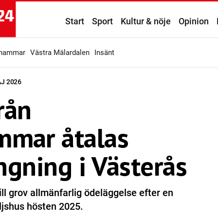
Start
Sport
Kultur & nöje
Opinion
ahammar
Västra Mälardalen
Insänt
AJ 2026
rån
mmar åtalas
ngning i Västerås
ll grov allmänfarlig ödeläggelse efter en
iljshus hösten 2025.