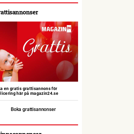
rattisannonser
a en gratis grattisannons för
licering här på magazin24.se
Boka grattisannonser
innesannonser