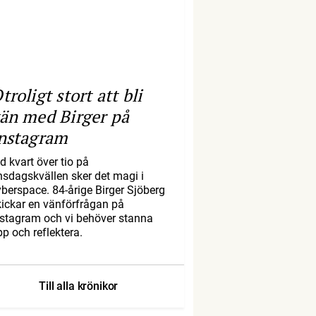
troligt stort att bli
än med Birger på
nstagram
d kvart över tio på
nsdagskvällen sker det magi i
yberspace. 84-årige Birger Sjöberg
kickar en vänförfrågan på
nstagram och vi behöver stanna
pp och reflektera.
Till alla krönikor