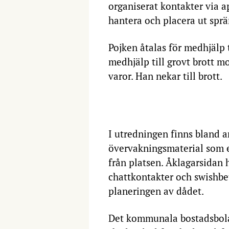
organiserat kontakter via a
hantera och placera ut spr
Pojken åtalas för medhjälp 
medhjälp till grovt brott m
varor. Han nekar till brott.
I utredningen finns bland 
övervakningsmaterial som e
från platsen. Åklagarsidan h
chattkontakter och swishbet
planeringen av dådet.
Det kommunala bostadsbola