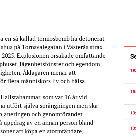
a en så kallad termosbomb ha detonerat
adshus på Tornsvalegatan i Västerås strax
r 2025. Explosionen orsakade omfattande
S
pphuset, lägenhetsfönster och egendom
19
tigheten. Åklagaren menar att
ör flera människors liv och hälsa.
15
 Hallstahammar, som var 16 år vid
ha utfört själva sprängningen men ska
 i planeringen och genomförandet.
13
å uppdrag av en annan person bland
13
rsoner att köpa en stormtändare,