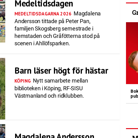
Medeltidsdagen
G
Magdalena
MEDELTIDSDAGARNA 2026
Andersson tittade på Peter Pan,
familjen Skogsberg semestrade i
hemstaden och Gråfötterna stod på
scenen i Ahllöfsparken.
Barn läser högt för hästar
Nytt samarbete mellan
KÖPING
biblioteken i Köping, RF-SISU
Bok
Västmanland och ridklubben.
pub
Magdalena Andersson
M