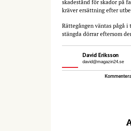
skadestånd för skador på fa
kräver ersättning efter utbe
Rättegången väntas pågå i 
stängda dörrar eftersom den 
David Eriksson
david@magazin24.se
Kommentera 
A