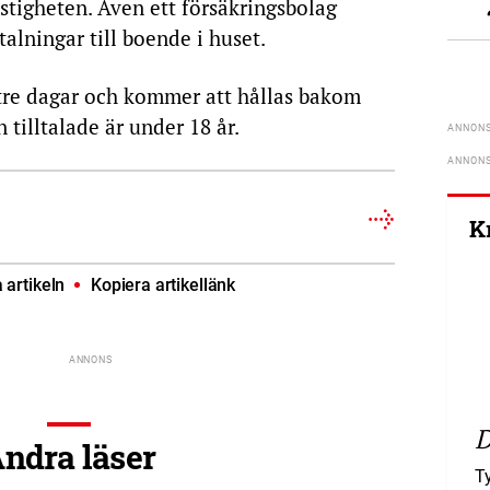
stigheten. Även ett försäkringsbolag
talningar till boende i huset.
tre dagar och kommer att hållas bakom
tilltalade är under 18 år.
K
artikeln
Kopiera artikellänk
D
ndra läser
T