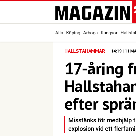
Alla
Köping
Arboga
Kungsör
Hallst
HALLSTAHAMMAR
14:19 | 11 M
17-åring f
Hallstaha
efter sprä
Misstänks för medhjälp ti
explosion vid ett flerfam