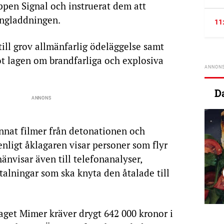
ppen Signal och instruerat dem att
ängladdningen.
11
till grov allmänfarlig ödeläggelse samt
ot lagen om brandfarliga och explosiva
D
annat filmer från detonationen och
nligt åklagaren visar personer som flyr
änvisar även till telefonanalyser,
alningar som ska knyta den åtalade till
get Mimer kräver drygt 642 000 kronor i