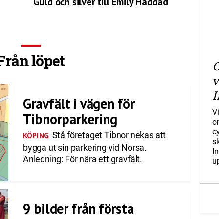
Guld och silver till Emily Haddad
Från löpet
O
v
I
Gravfält i vägen för
Vi
Tibnorparkering
o
c
Stålföretaget Tibnor nekas att
KÖPING
s
bygga ut sin parkering vid Norsa.
I
Anledning: För nära ett gravfält.
u
9 bilder från första