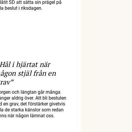
llåtit SD att sätta sin prägel på
la beslut i riksdagen.
Hål i hjärtat när
ågon stjäl från en
rav”
orgen och längtan går många
nger aldrig över. Att bli bestulen
d en grav, det förstärker givetvis
lla de starka känslor som redan
inns när någon lämnat oss.