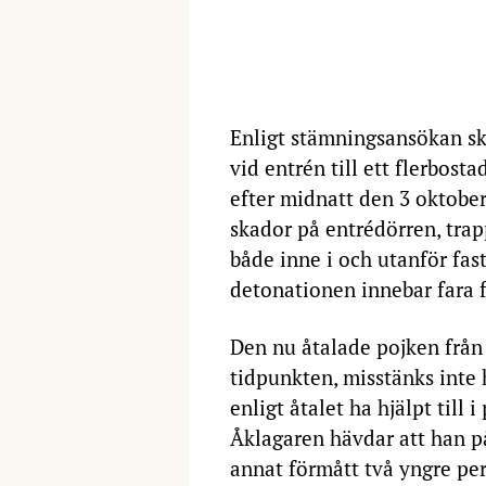
Enligt stämningsansökan sk
vid entrén till ett flerbost
efter midnatt den 3 oktobe
skador på entrédörren, tra
både inne i och utanför fas
detonationen innebar fara f
Den nu åtalade pojken från
tidpunkten, misstänks inte 
enligt åtalet ha hjälpt till
Åklagaren hävdar att han p
annat förmått två yngre pe