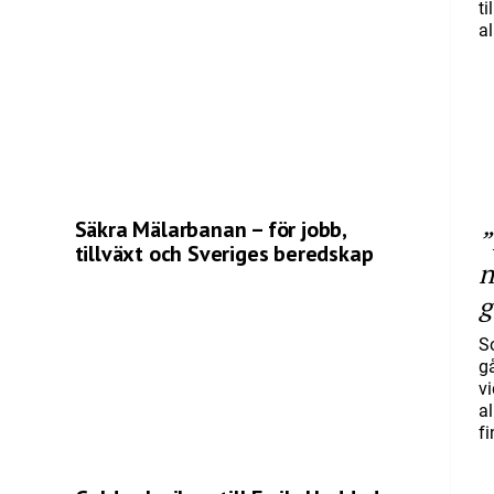
ti
al
Säkra Mälarbanan – för jobb,
”
tillväxt och Sveriges beredskap
n
g
S
gå
vi
a
f