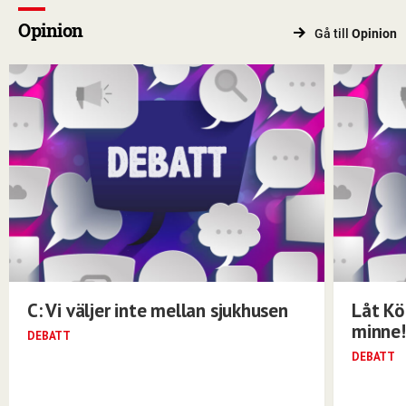
Opinion
Gå till
Opinion
C: Vi väljer inte mellan sjukhusen
Låt Kö
minne!
DEBATT
DEBATT