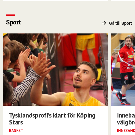
Sport
Gå till
Sport
Tysklandsproffs klart för Köping
Inneba
Stars
välgö
BASKET
INNEBAN