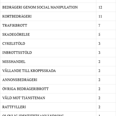
BEDRÄGERI GENOM SOCIAL MANIPULATION
12
KORTBEDRÄGERI
11
TRAFIKBROTT
7
SKADEGÖRELSE
5
CYKELSTÖLD
3
INBROTTSSTÖLD
3
MISSHANDEL
2
VÅLLANDE TILL KROPPSSKADA
2
ANNONSBEDRÄGERI
2
ÖVRIGA BEDRÄGERIBROTT
2
VÅLD MOT TJÄNSTEMAN
2
RATTFYLLERI
2
OLOVLIG IDENTITETSANVÄNDNING
1