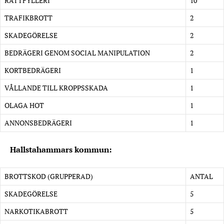
RATTFYLLERI
10
TRAFIKBROTT
2
SKADEGÖRELSE
2
BEDRÄGERI GENOM SOCIAL MANIPULATION
2
KORTBEDRÄGERI
1
VÅLLANDE TILL KROPPSSKADA
1
OLAGA HOT
1
ANNONSBEDRÄGERI
1
Hallstahammars kommun:
BROTTSKOD (GRUPPERAD)
ANTAL
SKADEGÖRELSE
5
NARKOTIKABROTT
5