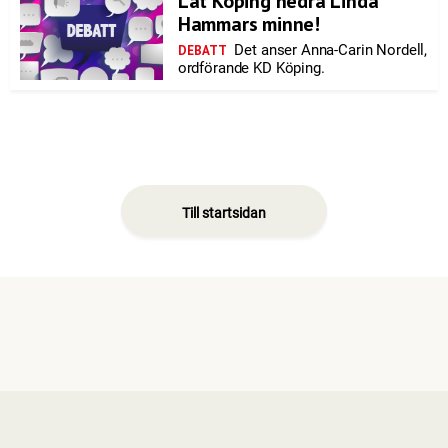
Låt Köping hedra Linda
Hammars minne!
Det anser Anna-Carin Nordell,
DEBATT
ordförande KD Köping.
Till startsidan