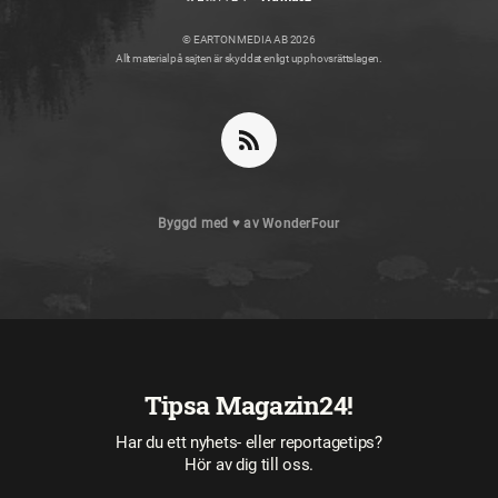
© EARTON MEDIA AB 2026
Allt material på sajten är skyddat enligt upphovsrättslagen.
Byggd med
♥
av
WonderFour
Tipsa Magazin24!
Har du ett nyhets- eller reportagetips?
Hör av dig till oss.