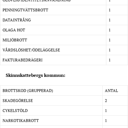
PENNINGTVÄTTSBROTT
1
DATAINTRÅNG
1
OLAGA HOT
1
MILJÖBROTT
1
VÅRDSLÖSHET/ÖDELÄGGELSE
1
FAKTURABEDRÄGERI
1
Skinnskattebergs kommun:
BROTTSKOD (GRUPPERAD)
ANTAL
SKADEGÖRELSE
2
CYKELSTÖLD
1
NARKOTIKABROTT
1