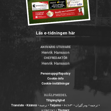
Läs e-tidningen här
ANSVARIG UTGIVARE
Henrik Hansson
CHEFREDAKTÖR
Henrik Hansson
Personuppgiftspolicy
Cookie-info
Cookie-inställningar
HJÄLPMEDEL
Tillgänglighet
Translate • Käännä • ترجمة • Tarjumo • ትርጉም • ترجمه • وەرگێڕان •
แปลภาษา • Tłumacz