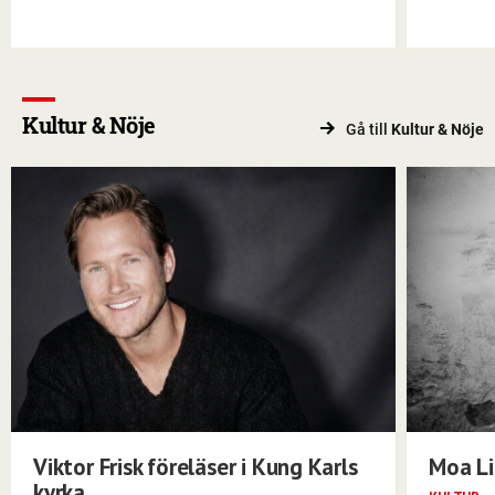
Kultur & Nöje
Gå till
Kultur & Nöje
Viktor Frisk föreläser i Kung Karls
Moa Li
kyrka