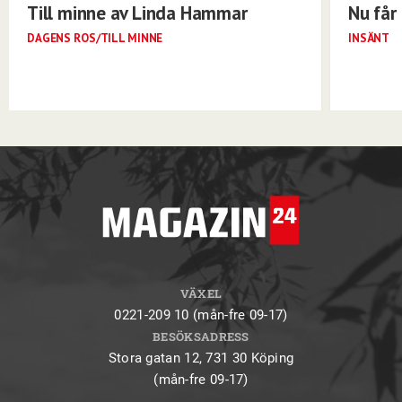
Till minne av Linda Hammar
Nu får 
DAGENS ROS/TILL MINNE
INSÄNT
VÄXEL
0221-209 10 (mån-fre 09-17)
BESÖKSADRESS
Stora gatan 12, 731 30 Köping
(mån-fre 09-17)