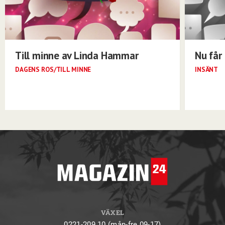
Till minne av Linda Hammar
Nu får 
DAGENS ROS/TILL MINNE
INSÄNT
VÄXEL
0221-209 10 (mån-fre 09-17)