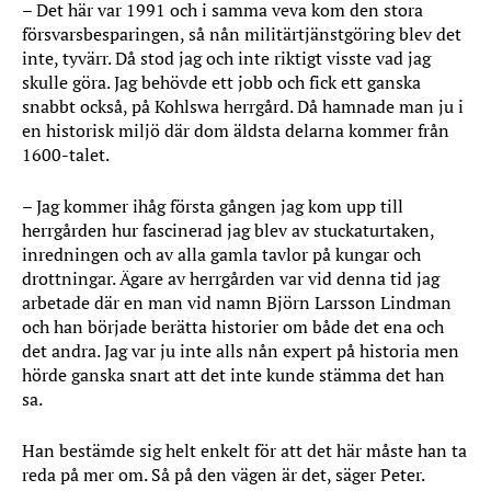
– Det här var 1991 och i samma veva kom den stora
försvarsbesparingen, så nån militärtjänstgöring blev det
inte, tyvärr. Då stod jag och inte riktigt visste vad jag
skulle göra. Jag behövde ett jobb och fick ett ganska
snabbt också, på Kohlswa herrgård. Då hamnade man ju i
en historisk miljö där dom äldsta delarna kommer från
1600-talet.
– Jag kommer ihåg första gången jag kom upp till
herrgården hur fascinerad jag blev av stuckaturtaken,
inredningen och av alla gamla tavlor på kungar och
drottningar. Ägare av herrgården var vid denna tid jag
arbetade där en man vid namn Björn Larsson Lindman
och han började berätta historier om både det ena och
det andra. Jag var ju inte alls nån expert på historia men
hörde ganska snart att det inte kunde stämma det han
sa.
Han bestämde sig helt enkelt för att det här måste han ta
reda på mer om. Så på den vägen är det, säger Peter.