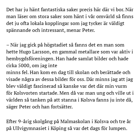
Det har ju hänt fantastiska saker precis här där vi bor. När
man läser om stora saker som hänt i vår omvärld så finns
det ju ofta lokala kopplingar som jag tycker är väldigt
spännande och intressant, menar Peter.
– När jag gick på högstadiet så fanns det en man som
hette Hugo Larsson, en gammal metallare som var aktiv i
hembygdsföreningen. Han hade samlat bilder och hade
cirka 5000, om jag inte
minns fel. Han kom en dag till skolan och berättade och
visade några av dessa bilder för oss. Där minns jag att jag
blev väldigt fascinerad så kanske var det där min vurm
för Kolsvorten startade. Men då var man ung och ville ut i
världen så tanken på att stanna i Kolsva fanns ju inte då,
säger Peter och han fortsätter.
Efter 9-årig skolgång på Malmaskolan i Kolsva och tre år
på Ullvigymnasiet i Köping så var det dags för lumpen.