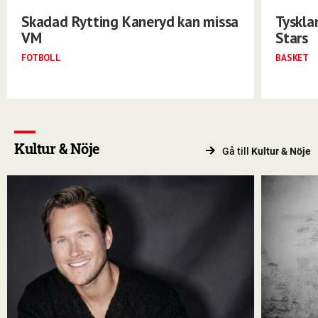
Skadad Rytting Kaneryd kan missa
Tyskla
VM
Stars
FOTBOLL
BASKET
Kultur & Nöje
Gå till
Kultur & Nöje