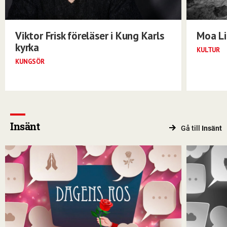
Viktor Frisk föreläser i Kung Karls
Moa Li
kyrka
KULTUR
KUNGSÖR
Insänt
Gå till
Insänt