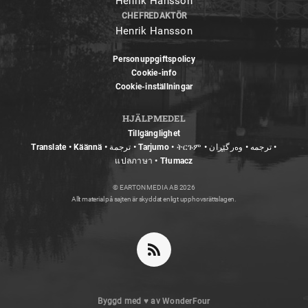
Henrik Hansson
CHEFREDAKTÖR
Henrik Hansson
Personuppgiftspolicy
Cookie-info
Cookie-inställningar
HJÄLPMEDEL
Tillgänglighet
Translate • Käännä • ترجمة • Tarjumo • ትርጉም • ترجمه • وەرگێڕان •
แปลภาษา • Tłumacz
© EARTON MEDIA AB 2026
Allt material på sajten är skyddat enligt upphovsrättslagen.
Byggd med
♥
av
WonderFour