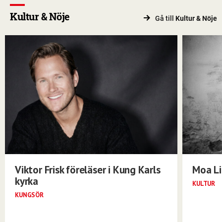
Kultur & Nöje
Gå till
Kultur & Nöje
Viktor Frisk föreläser i Kung Karls
Moa Li
kyrka
KULTUR
KUNGSÖR