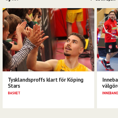
Tysklandsproffs klart för Köping
Inneba
Stars
välgö
BASKET
INNEBAN