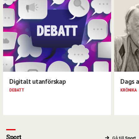
Digitalt utanförskap
Dags a
DEBATT
KRÖNIKA
Sport
Gå till
Sport