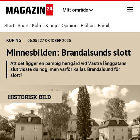
Mitt område
Start
Sport
Kultur & nöje
Opinion
Blåljus
Familj
KÖPING
06:05 | 27 OKTOBER 2025
Minnesbilden: Brandalsunds slott
Att det ligger en pampig herrgård vid Västra långgatans
slut visste du nog, men varför kallas Brandalsund för
slott?
HISTORISK BILD