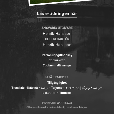
Läs e-tidningen här
ANSVARIG UTGIVARE
Henrik Hansson
CHEFREDAKTÖR
Henrik Hansson
Personuppgiftspolicy
Cookie-info
Cookie-inställningar
HJÄLPMEDEL
Tillgänglighet
Translate • Käännä • ترجمة • Tarjumo • ትርጉም • ترجمه • وەرگێڕان •
แปลภาษา • Tłumacz
© EARTON MEDIA AB 2026
Allt material på sajten är skyddat enligt upphovsrättslagen.