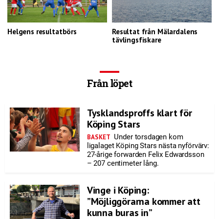
Helgens resultatbörs
Resultat från Mälardalens
tävlingsfiskare
Från löpet
Tysklandsproffs klart för
Köping Stars
Under torsdagen kom
BASKET
ligalaget Köping Stars nästa nyförvärv:
27-årige forwarden Felix Edwardsson
– 207 centimeter lång.
Vinge i Köping:
”Möjliggörarna kommer att
kunna buras in”