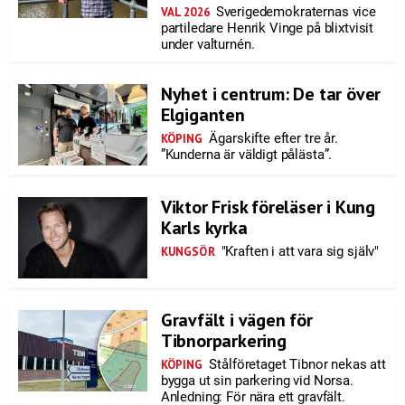
Sverigedemokraternas vice
VAL 2026
partiledare Henrik Vinge på blixtvisit
under valturnén.
Nyhet i centrum: De tar över
Elgiganten
Ägarskifte efter tre år.
KÖPING
”Kunderna är väldigt pålästa”.
Viktor Frisk föreläser i Kung
Karls kyrka
"Kraften i att vara sig själv"
KUNGSÖR
Gravfält i vägen för
Tibnorparkering
Stålföretaget Tibnor nekas att
KÖPING
bygga ut sin parkering vid Norsa.
Anledning: För nära ett gravfält.