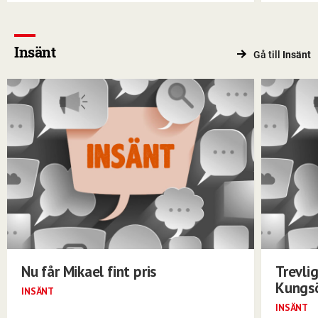
Insänt
Gå till
Insänt
Nu får Mikael fint pris
Trevli
Kungs
INSÄNT
INSÄNT