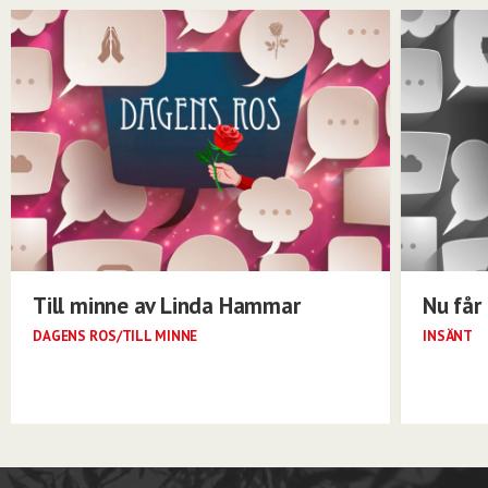
Till minne av Linda Hammar
Nu får 
DAGENS ROS/TILL MINNE
INSÄNT