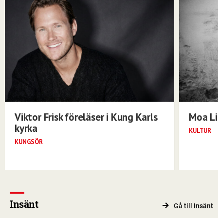
Viktor Frisk föreläser i Kung Karls
Moa Li
kyrka
KULTUR
KUNGSÖR
Insänt
Gå till
Insänt