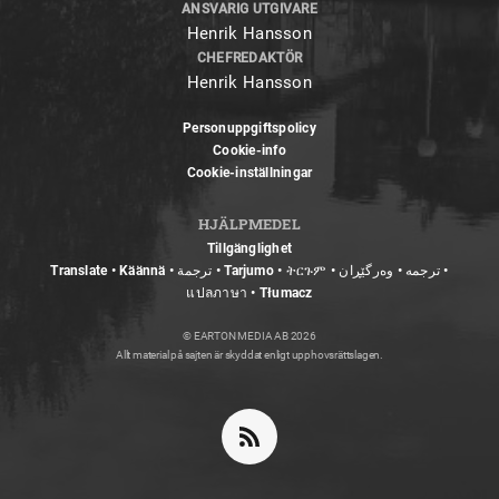
ANSVARIG UTGIVARE
Henrik Hansson
CHEFREDAKTÖR
Henrik Hansson
Personuppgiftspolicy
Cookie-info
Cookie-inställningar
HJÄLPMEDEL
Tillgänglighet
Translate • Käännä • ترجمة • Tarjumo • ትርጉም • ترجمه • وەرگێڕان •
แปลภาษา • Tłumacz
© EARTON MEDIA AB 2026
Allt material på sajten är skyddat enligt upphovsrättslagen.