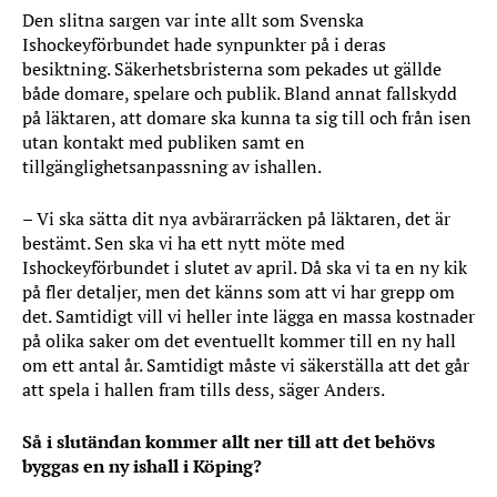
Den slitna sargen var inte allt som Svenska
Ishockeyförbundet hade synpunkter på i deras
besiktning. Säkerhetsbristerna som pekades ut gällde
både domare, spelare och publik. Bland annat fallskydd
på läktaren, att domare ska kunna ta sig till och från isen
utan kontakt med publiken samt en
tillgänglighetsanpassning av ishallen.
– Vi ska sätta dit nya avbärarräcken på läktaren, det är
bestämt. Sen ska vi ha ett nytt möte med
Ishockeyförbundet i slutet av april. Då ska vi ta en ny kik
på fler detaljer, men det känns som att vi har grepp om
det. Samtidigt vill vi heller inte lägga en massa kostnader
på olika saker om det eventuellt kommer till en ny hall
om ett antal år. Samtidigt måste vi säkerställa att det går
att spela i hallen fram tills dess, säger Anders.
Så i slutändan kommer allt ner till att det behövs
byggas en ny ishall i Köping?