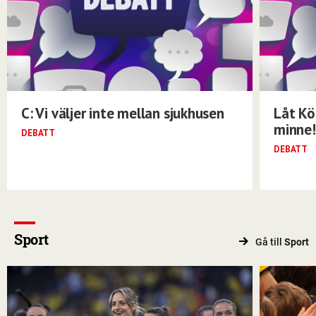
C: Vi väljer inte mellan sjukhusen
Låt Kö
minne!
DEBATT
DEBATT
Sport
Gå till
Sport