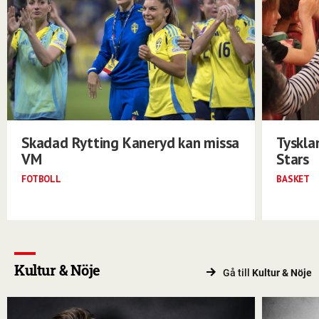
Skadad Rytting Kaneryd kan missa
Tyskla
VM
Stars
FOTBOLL
BASKET
Kultur & Nöje
Gå till
Kultur & Nöje