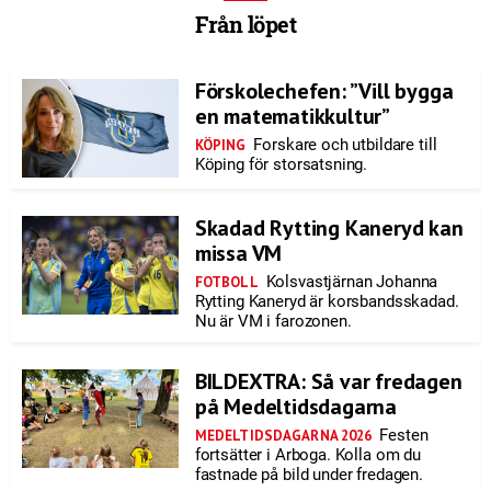
Från löpet
Förskolechefen: ”Vill bygga
en matematikkultur”
Forskare och utbildare till
KÖPING
Köping för storsatsning.
Skadad Rytting Kaneryd kan
missa VM
Kolsvastjärnan Johanna
FOTBOLL
Rytting Kaneryd är korsbandsskadad.
Nu är VM i farozonen.
BILDEXTRA: Så var fredagen
på Medeltidsdagarna
Festen
MEDELTIDSDAGARNA 2026
fortsätter i Arboga. Kolla om du
fastnade på bild under fredagen.