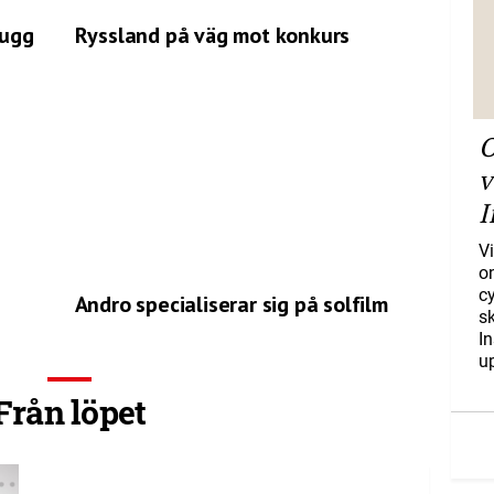
hugg
Ryssland på väg mot konkurs
O
v
I
Vi
o
c
Andro specialiserar sig på solfilm
s
I
u
Från löpet