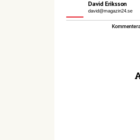
David Eriksson
david@magazin24.se
Kommentera 
A