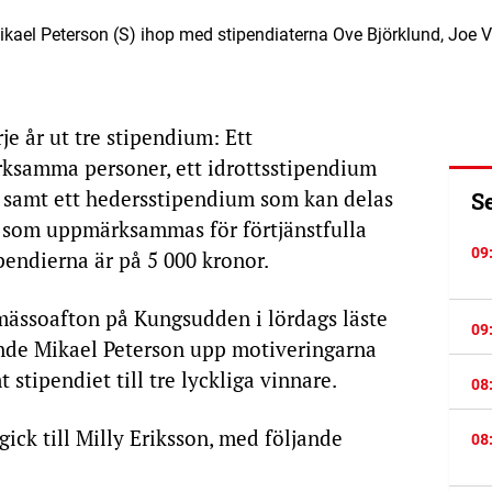
el Peterson (S) ihop med stipendiaterna Ove Björklund, Joe Ve
e år ut tre stipendium: Ett
rksamma personer, ett idrottsstipendium
 samt ett hedersstipendium som kan delas
S
ng som uppmärksammas för förtjänstfulla
09
ipendierna är på 5 000 kronor.
mässoafton på Kungsudden i lördags läste
09
de Mikael Peterson upp motiveringarna
stipendiet till tre lyckliga vinnare.
08
gick till Milly Eriksson, med följande
08