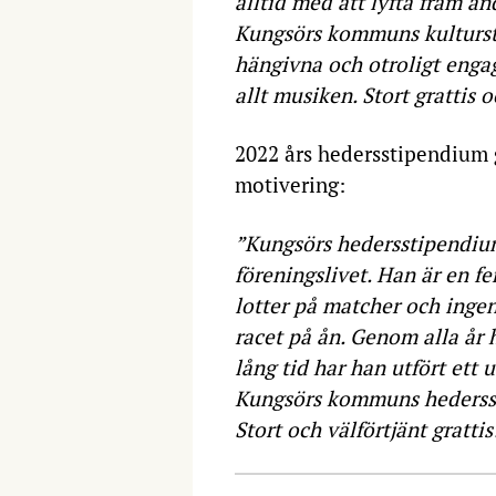
alltid med att lyfta fram a
Kungsörs kommuns kultursti
hängivna och otroligt enga
allt musiken. Stort grattis 
2022 års hedersstipendium g
motivering:
”Kungsörs hedersstipendium
föreningslivet. Han är en fe
lotter på matcher och ingen 
racet på ån. Genom alla år 
lång tid har han utfört ett 
Kungsörs kommuns hedersst
Stort och välförtjänt grattis