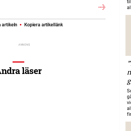
ti
al
artikeln
Kopiera artikellänk
”
ndra läser
n
g
S
gå
vi
a
f