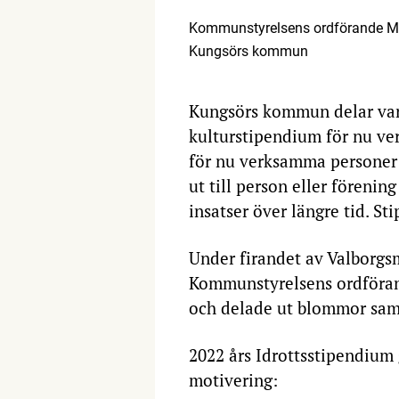
Kommunstyrelsens ordförande Mika
Kungsörs kommun
Kungsörs kommun delar varj
kulturstipendium för nu ve
för nu verksamma personer
ut till person eller föreni
insatser över längre tid. St
Under firandet av Valborgs
Kommunstyrelsens ordföran
och delade ut blommor samt 
2022 års Idrottsstipendium 
motivering: