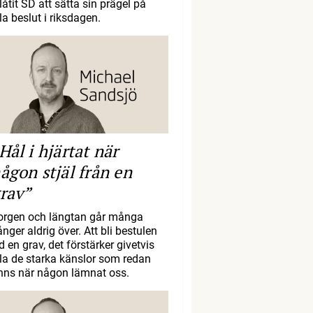
llåtit SD att sätta sin prägel på
la beslut i riksdagen.
Hål i hjärtat när
ågon stjäl från en
rav”
orgen och längtan går många
nger aldrig över. Att bli bestulen
d en grav, det förstärker givetvis
lla de starka känslor som redan
inns när någon lämnat oss.