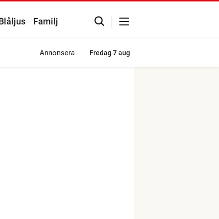
Blåljus
Familj
Annonsera
Fredag
7 aug