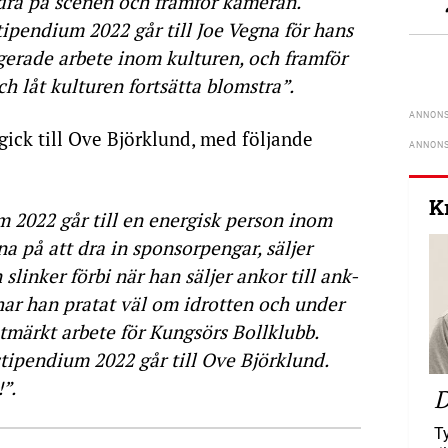
ndra på scenen och framför kameran.
pendium 2022 går till Joe Vegna för hans
gerade arbete inom kulturen, och framför
och låt kulturen fortsätta blomstra”.
ick till Ove Björklund, med följande
K
 2022 går till en energisk person inom
na på att dra in sponsorpengar, säljer
slinker förbi när han säljer ankor till ank-
har han pratat väl om idrotten och under
utmärkt arbete för Kungsörs Bollklubb.
ipendium 2022 går till Ove Björklund.
!”.
D
T