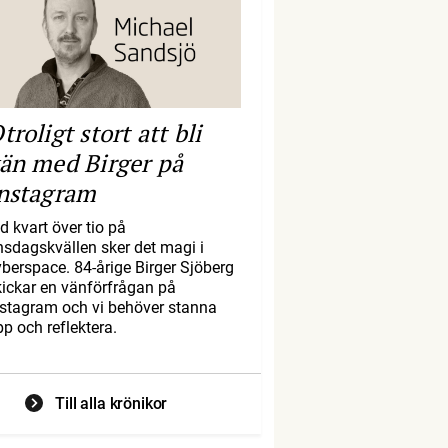
troligt stort att bli
än med Birger på
nstagram
d kvart över tio på
nsdagskvällen sker det magi i
yberspace. 84-årige Birger Sjöberg
kickar en vänförfrågan på
nstagram och vi behöver stanna
pp och reflektera.
Till alla krönikor