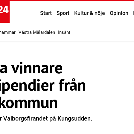
Start
Sport
Kultur & nöje
Opinion
ahammar
Västra Mälardalen
Insänt
ga vinnare
ipendier från
 kommun
er Valborgsfirandet på Kungsudden.