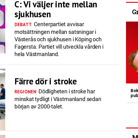
C: Vi väljer inte mellan
G
sjukhusen
Centerpartiet avvisar
DEBATT
motsättningen mellan satsningar i
Västerås och sjukhusen i Köping och
Fagersta. Partiet vill utveckla vården i
hela Västmanland.
Färre dör i stroke
Bok
Dödligheten i stroke har
REGIONEN
pub
minskat tydligt i Västmanland sedan
början av 2000-talet.
M