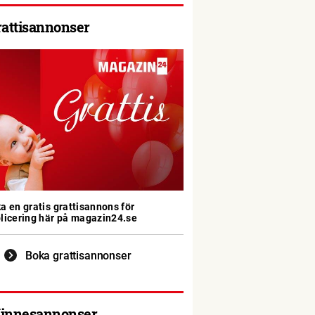
rattisannonser
a en gratis grattisannons för
licering här på magazin24.se
Boka grattisannonser
innesannonser