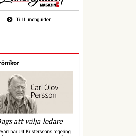
Till Lunchguiden
rönikor
ags att välja ledare
yvärr har Ulf Kristerssons regering