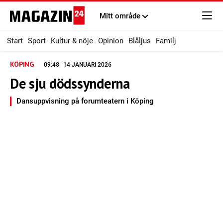
Mitt område
Start
Sport
Kultur & nöje
Opinion
Blåljus
Familj
KÖPING
09:48 | 14 JANUARI 2026
De sju dödssynderna
Dansuppvisning på forumteatern i Köping