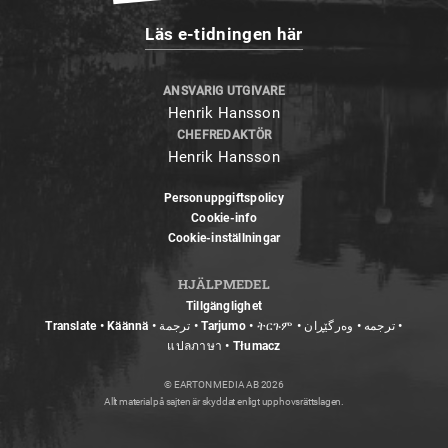
Läs e-tidningen här
ANSVARIG UTGIVARE
Henrik Hansson
CHEFREDAKTÖR
Henrik Hansson
Personuppgiftspolicy
Cookie-info
Cookie-inställningar
HJÄLPMEDEL
Tillgänglighet
Translate • Käännä • ترجمة • Tarjumo • ትርጉም • ترجمه • وەرگێڕان •
แปลภาษา • Tłumacz
© EARTON MEDIA AB 2026
Allt material på sajten är skyddat enligt upphovsrättslagen.