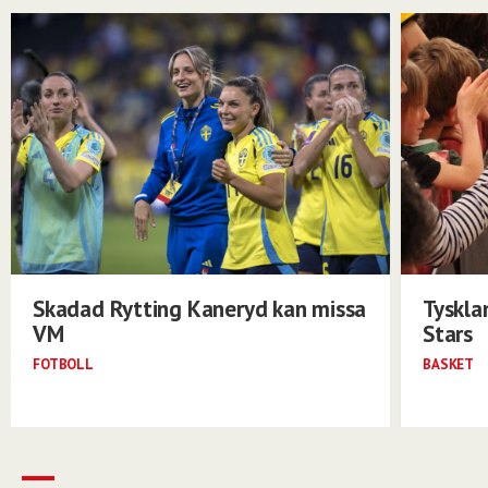
Skadad Rytting Kaneryd kan missa
Tyskla
VM
Stars
FOTBOLL
BASKET