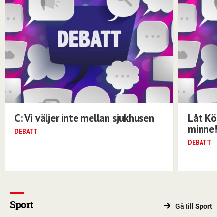
C: Vi väljer inte mellan sjukhusen
Låt Kö
minne!
DEBATT
DEBATT
Sport
Gå till
Sport