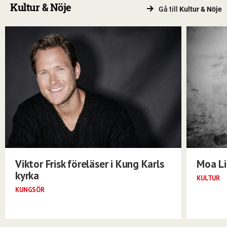
Kultur & Nöje
Gå till
Kultur & Nöje
Viktor Frisk föreläser i Kung Karls
Moa Li
kyrka
KULTUR
KUNGSÖR