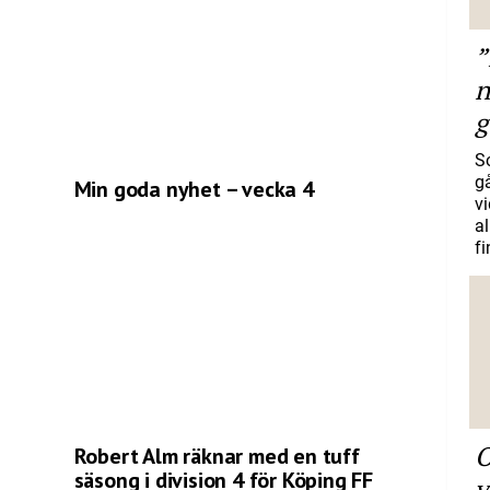
”
n
g
S
gå
Min goda nyhet – vecka 4
vi
a
f
O
Robert Alm räknar med en tuff
säsong i division 4 för Köping FF
v