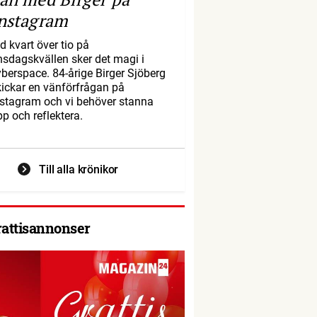
nstagram
d kvart över tio på
nsdagskvällen sker det magi i
yberspace. 84-årige Birger Sjöberg
kickar en vänförfrågan på
nstagram och vi behöver stanna
pp och reflektera.
Till alla krönikor
rattisannonser