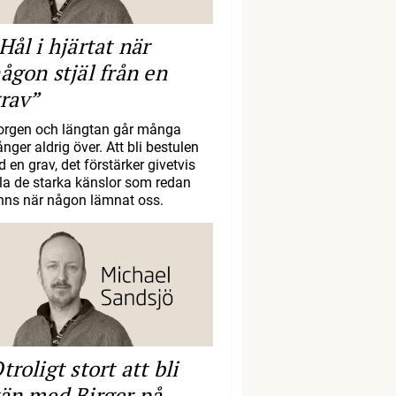
Hål i hjärtat när
ågon stjäl från en
rav”
orgen och längtan går många
nger aldrig över. Att bli bestulen
d en grav, det förstärker givetvis
lla de starka känslor som redan
inns när någon lämnat oss.
troligt stort att bli
än med Birger på