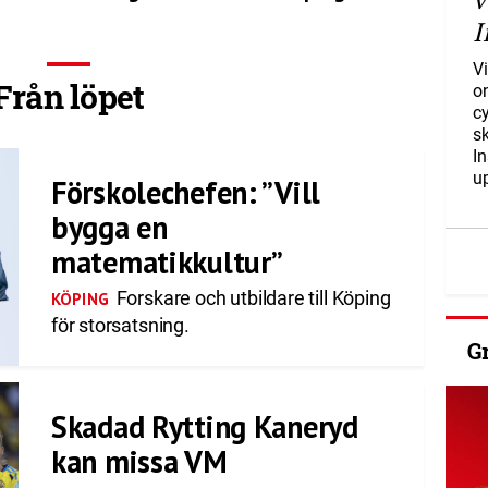
I
Vi
Från löpet
o
c
s
I
u
Förskolechefen: ”Vill
bygga en
matematikkultur”
Forskare och utbildare till Köping
KÖPING
för storsatsning.
G
Skadad Rytting Kaneryd
kan missa VM