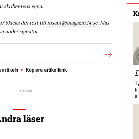
är skribentens egna.
K
a? Skicka din text till
insant@magazin24.se
. Max
iva under signatur.
e
artikeln
Kopiera artikellänk
D
T
ti
al
ndra läser