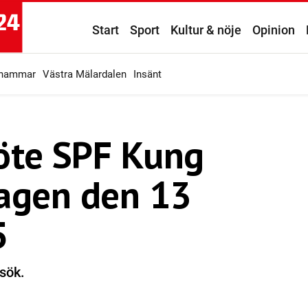
Start
Sport
Kultur & nöje
Opinion
ahammar
Västra Mälardalen
Insänt
te SPF Kung
dagen den 13
5
sök.