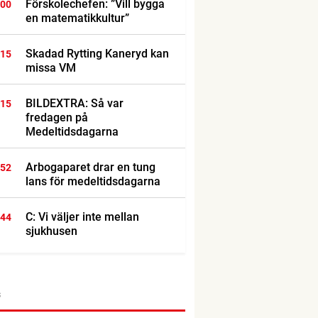
Förskolechefen: ”Vill bygga
:00
en matematikkultur”
Skadad Rytting Kaneryd kan
:15
missa VM
BILDEXTRA: Så var
:15
fredagen på
Medeltidsdagarna
Arbogaparet drar en tung
:52
lans för medeltidsdagarna
C: Vi väljer inte mellan
:44
sjukhusen