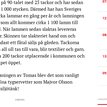
på 90-talet med 25 tackor och har sedan
07
ha 1 000 stycken. Därmed har han Sveriges
tacka lammar en gång per år och lamningen
12
lt som allt kommer cirka 1 100 lamm till
. När lammen sedan slaktas levereras
er. Skinnen tar slakteriet hand om och
08
dast ett fåtal säljs på gården. Tackorna
ll ull tas till vara, blir textilier och garn.
a 200 tackor utplacerade i kommunen och
13
kapet öppet.
09
äsningen av Tomas blev det som vanligt
fina tygservetter som Majvor Olsson
miljötänk!