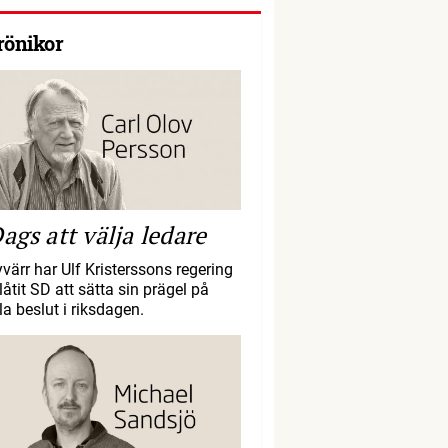
rönikor
ags att välja ledare
yvärr har Ulf Kristerssons regering
llåtit SD att sätta sin prägel på
la beslut i riksdagen.