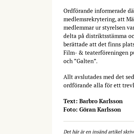
Ordförande informerade dä
medlemsrekrytering, att Mäl
medlemmar ur styrelsen va
delta på distriktsstämma o
berättade att det finns plat
Film- & teaterföreningen pu
och ”Galten”.
Allt avslutades med det sed
ordförande alla för ett trev
Text: Barbro Karlsson
Foto: Göran Karlsson
Det här är en insänd artikel skri