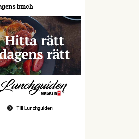
agens lunch
Till Lunchguiden