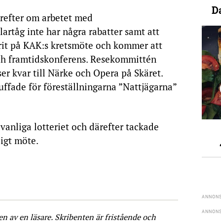
D
refter om arbetet med
artåg inte har några rabatter samt att
rit på KAK:s kretsmöte och kommer att
ch framtidskonferens. Resekommittén
ser kvar till Närke och Opera på Skäret.
ffade för föreställningarna ”Nattjägarna”
vanliga lotteriet och därefter tackade
ligt möte.
ven av en läsare. Skribenten är fristående och