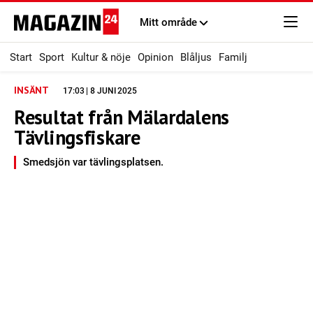
Mitt område
Start
Sport
Kultur & nöje
Opinion
Blåljus
Familj
INSÄNT
17:03 | 8 JUNI 2025
Resultat från Mälardalens
Tävlingsfiskare
Smedsjön var tävlingsplatsen.