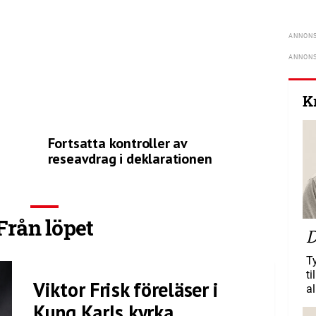
K
Fortsatta kontroller av
reseavdrag i deklarationen
Från löpet
D
T
ti
Viktor Frisk föreläser i
al
Kung Karls kyrka