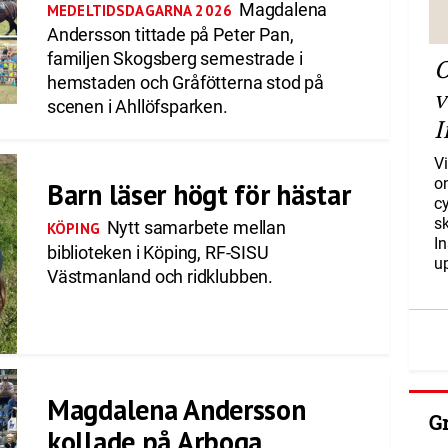
Magdalena
MEDELTIDSDAGARNA 2026
Andersson tittade på Peter Pan,
familjen Skogsberg semestrade i
O
hemstaden och Gråfötterna stod på
v
scenen i Ahllöfsparken.
I
Vi
o
Barn läser högt för hästar
c
s
Nytt samarbete mellan
KÖPING
I
biblioteken i Köping, RF-SISU
u
Västmanland och ridklubben.
Magdalena Andersson
G
kollade på Arboga