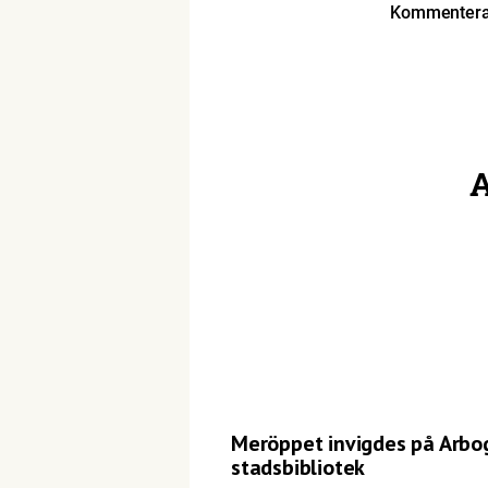
Kommentera 
A
Meröppet invigdes på Arbo
stadsbibliotek