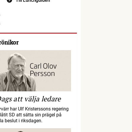
Till Lunchguiden
rönikor
ags att välja ledare
yvärr har Ulf Kristerssons regering
llåtit SD att sätta sin prägel på
la beslut i riksdagen.