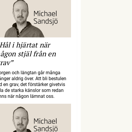
Hål i hjärtat när
ågon stjäl från en
rav”
orgen och längtan går många
nger aldrig över. Att bli bestulen
d en grav, det förstärker givetvis
lla de starka känslor som redan
inns när någon lämnat oss.