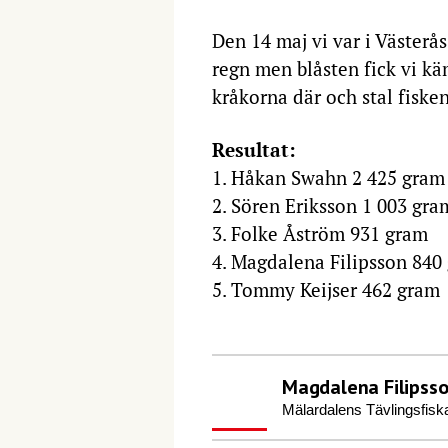
Den 14 maj vi var i Västerå
regn men blåsten fick vi kä
kråkorna där och stal fisken
Resultat:
1. Håkan Swahn 2 425 gram
2. Sören Eriksson 1 003 gra
3. Folke Åström 931 gram
4. Magdalena Filipsson 840
5. Tommy Keijser 462 gram
Magdalena Filipss
Mälardalens Tävlingsfisk