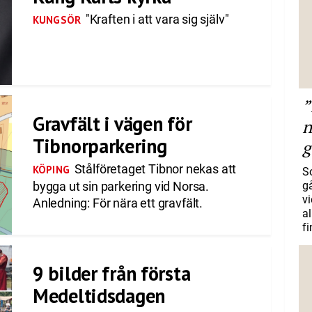
"Kraften i att vara sig själv"
KUNGSÖR
”
Gravfält i vägen för
n
Tibnorparkering
g
Stålföretaget Tibnor nekas att
KÖPING
S
bygga ut sin parkering vid Norsa.
gå
vi
Anledning: För nära ett gravfält.
a
f
9 bilder från första
Medeltidsdagen