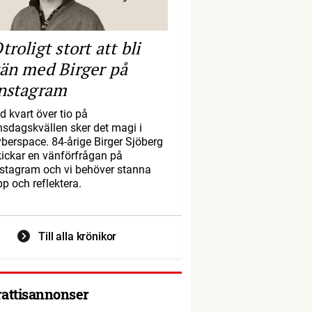
troligt stort att bli
än med Birger på
nstagram
d kvart över tio på
nsdagskvällen sker det magi i
yberspace. 84-årige Birger Sjöberg
kickar en vänförfrågan på
nstagram och vi behöver stanna
pp och reflektera.
Till alla krönikor
rattisannonser