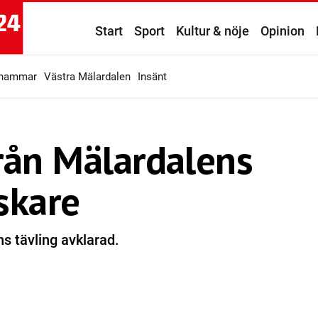
Start
Sport
Kultur & nöje
Opinion
ahammar
Västra Mälardalen
Insänt
från Mälardalens
skare
s tävling avklarad.