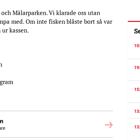
s och Mälarparken. Vi klarade oss utan
mpa med. Om inte fisken blåste bort så var
 ur kassen.
S
10
m
19
 gram
15
13
on
13
are