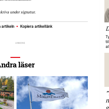
skriva under signatur.
artikeln
Kopiera artikellänk
D
T
ti
al
ndra läser
”
n
g