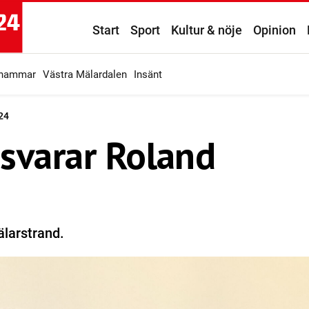
Start
Sport
Kultur & nöje
Opinion
ahammar
Västra Mälardalen
Insänt
24
 svarar Roland
larstrand.