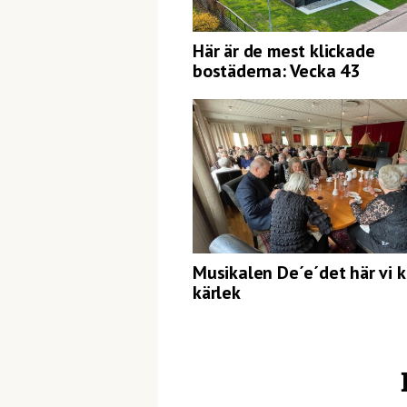
Här är de mest klickade
bostäderna: Vecka 43
Musikalen De´e´det här vi k
kärlek