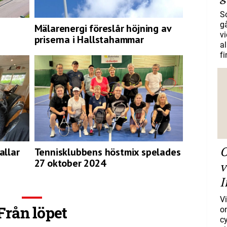
S
gå
Mälarenergi föreslår höjning av
vi
priserna i Hallstahammar
a
f
O
allar
Tennisklubbens höstmix spelades
27 oktober 2024
v
I
Vi
Från löpet
o
c