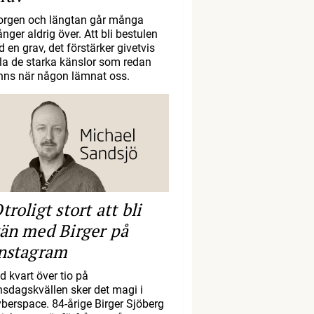
orgen och längtan går många
nger aldrig över. Att bli bestulen
d en grav, det förstärker givetvis
lla de starka känslor som redan
inns när någon lämnat oss.
troligt stort att bli
än med Birger på
nstagram
d kvart över tio på
nsdagskvällen sker det magi i
yberspace. 84-årige Birger Sjöberg