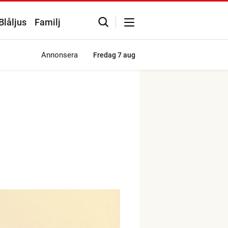
Blåljus
Familj
Annonsera
Fredag
7 aug