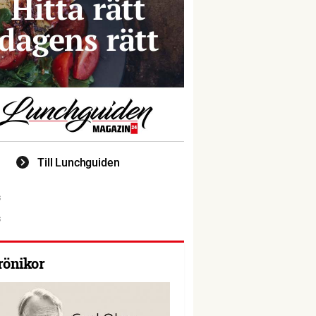
Till Lunchguiden
rönikor