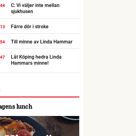
C: Vi väljer inte mellan
:44
sjukhusen
Färre dör i stroke
:13
Till minne av Linda Hammar
:54
Låt Köping hedra Linda
:47
Hammars minne!
agens lunch