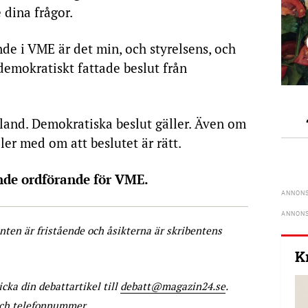
 dina frågor.
e i VME är det min, och styrelsens, och
 demokratiskt fattade beslut från
oland. Demokratiska beslut gäller. Även om
ller med om att beslutet är rätt.
nde ordförande för VME.
enten är fristående och åsikterna är skribentens
K
icka din debattartikel till
debatt@magazin24.se
.
och telefonnummer.