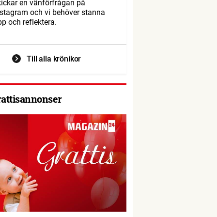
kickar en vänförfrågan på
nstagram och vi behöver stanna
pp och reflektera.
Till alla krönikor
rattisannonser