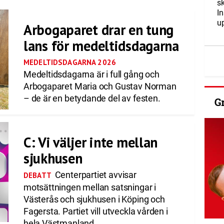
s
I
u
Arbogaparet drar en tung
lans för medeltidsdagarna
MEDELTIDSDAGARNA 2026
Medeltidsdagarna är i full gång och
Arbogaparet Maria och Gustav Norman
– de är en betydande del av festen.
G
C: Vi väljer inte mellan
sjukhusen
Centerpartiet avvisar
DEBATT
motsättningen mellan satsningar i
Västerås och sjukhusen i Köping och
Fagersta. Partiet vill utveckla vården i
hela Västmanland.