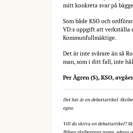
mitt konkreta svar på bägge
Som både KSO och ordförand
VD:s uppgift att verkställa
Kommunfullmäktige.
Det är inte svårare än så R
man, som i ditt fall, inte hå
Per Ågren (S), KSO, avgåe
Det här är en debattartikel. Skrib
egna.
Vill du skriva en debattartikel? Sk
Bifoga skribentens namn, adress 