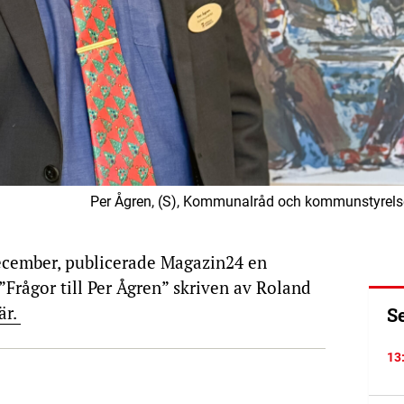
Per Ågren, (S), Kommunalråd och kommunstyrelse
cember, publicerade Magazin24 en
”Frågor till Per Ågren” skriven av Roland
är.
S
13