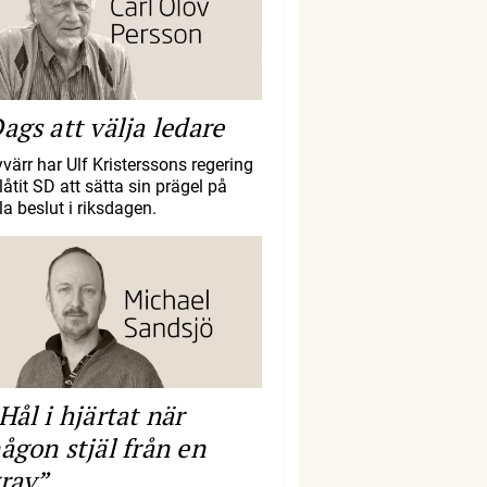
ags att välja ledare
yvärr har Ulf Kristerssons regering
llåtit SD att sätta sin prägel på
la beslut i riksdagen.
Hål i hjärtat när
ågon stjäl från en
rav”