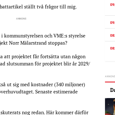
09
ttartikel ställt två frågor till mig.
09
 i kommunstyrelsen och VME:s styrelse
08
ojekt Norr Mälarstrand stoppas?
08
ta att projektet får fortsätta utan någon
ad slutsumman för projektet blir år 2029/
kså ut sig med kostnader (340 miljoner)
D
 överhuvudtaget. Senaste estimerade
.
iskuterats nog redan. Här kommer därför