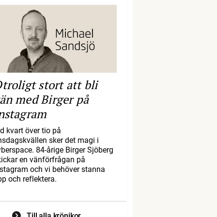
troligt stort att bli
än med Birger på
nstagram
d kvart över tio på
nsdagskvällen sker det magi i
yberspace. 84-årige Birger Sjöberg
kickar en vänförfrågan på
nstagram och vi behöver stanna
pp och reflektera.
Till alla krönikor