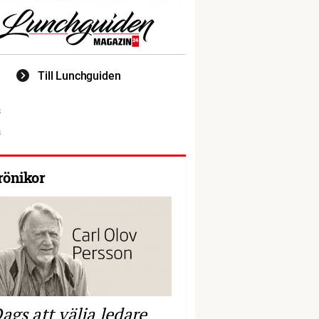
Till Lunchguiden
rönikor
ags att välja ledare