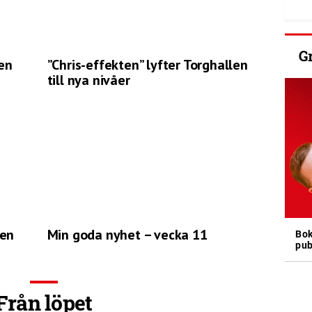
G
en
”Chris-effekten” lyfter Torghallen
till nya nivåer
len
Min goda nyhet – vecka 11
Bok
pub
Från löpet