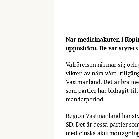
När medicinakuten i Köpin
opposition. De var styrets
Valrörelsen närmar sig och 
vikten av nära vård, tillgän
Västmanland. Det är bra me
som partier har bidragit ti
mandatperiod.
Region Västmanland har styr
SD. Det är dessa partier s
medicinska akutmottagninge