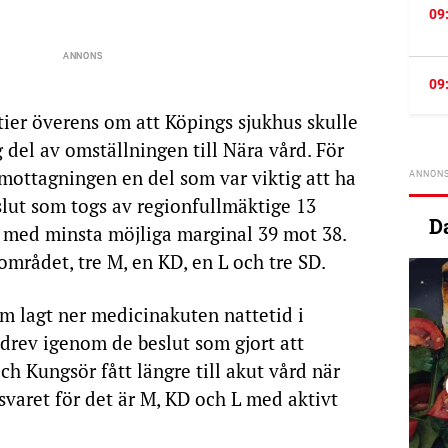
09
09
rtier överens om att Köpings sjukhus skulle
 del av omställningen till Nära vård. För
tmottagningen en del som var viktig att ha
slut som togs av regionfullmäktige 13
D
s med minsta möjliga marginal 39 mot 38.
mrådet, tre M, en KD, en L och tre SD.
om lagt ner medicinakuten nattetid i
 drev igenom de beslut som gjort att
ch Kungsör fått längre till akut vård när
nsvaret för det är M, KD och L med aktivt