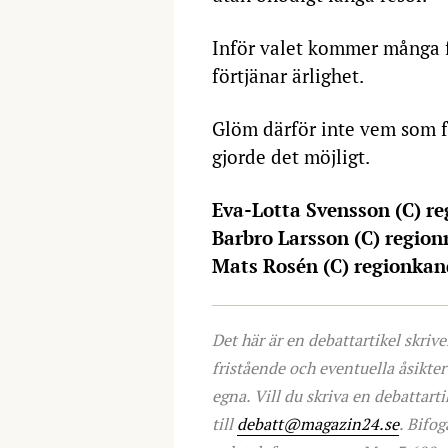
Inför valet kommer många f
förtjänar ärlighet.
Glöm därför inte vem som f
gjorde det möjligt.
Eva-Lotta Svensson (C) r
Barbro Larsson (C) region
Mats Rosén (C) regionkan
Det här är en debattartikel skrive
fristående och eventuella åsikte
egna. Vill du skriva en debattarti
till
debatt@magazin24.se
. Bifo