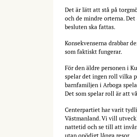
Det är lätt att stå på torg
och de mindre orterna. Det ä
besluten ska fattas.
Konsekvenserna drabbar der
som faktiskt fungerar.
För den äldre personen i Kun
spelar det ingen roll vilka
barnfamiljen i Arboga spela
Det som spelar roll är att 
Centerpartiet har varit tydl
Västmanland. Vi vill utvec
nattetid och se till att inv
utan onödigt långa resor.