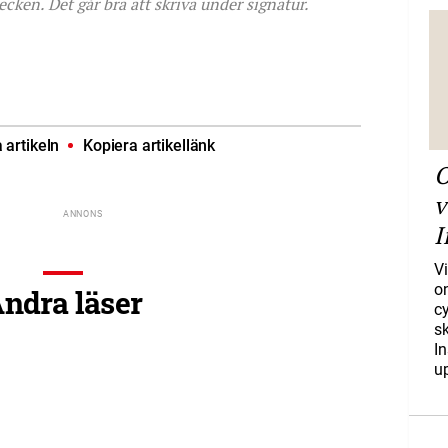
ken. Det går bra att skriva under signatur.
artikeln
Kopiera artikellänk
O
v
I
Vi
o
ndra läser
c
s
I
u