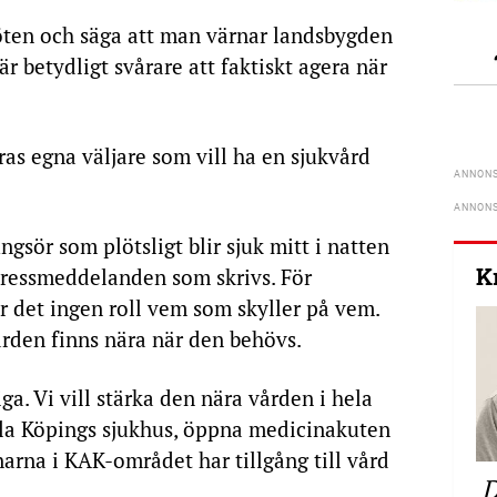
möten och säga att man värnar landsbygden
r betydligt svårare att faktiskt agera när
as egna väljare som vill ha en sjukvård
gsör som plötsligt blir sjuk mitt i natten
K
 pressmeddelanden som skrivs. För
r det ingen roll vem som skyller på vem.
vården finns nära när den behövs.
iga. Vi vill stärka den nära vården i hela
kla Köpings sjukhus, öppna medicinakuten
ånarna i KAK-området har tillgång till vård
D