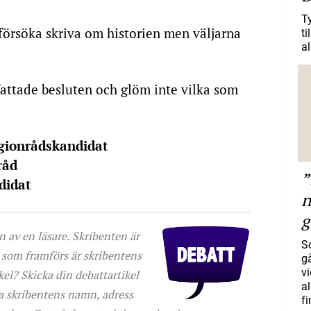
T
örsöka skriva om historien men väljarna
ti
al
attade besluten och glöm inte vilka som
egionrådskandidat
råd
”
didat
n
g
n av en läsare. Skribenten är
S
r som framförs är skribentens
gå
vi
kel? Skicka din debattartikel
a
ga skribentens namn, adress
f