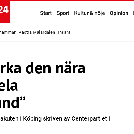
Start
Sport
Kultur & nöje
Opinion
ahammar
Västra Mälardalen
Insänt
tärka den nära
ela
and”
akuten i Köping skriven av Centerpartiet i