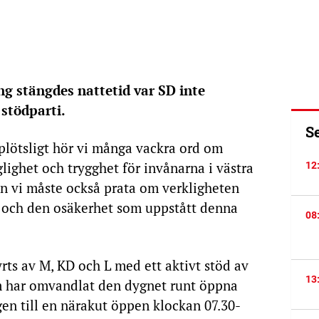
g stängdes nattetid var SD inte
 stödparti.
S
plötsligt hör vi många vackra ord om
glighet och trygghet för invånarna i västra
12
n vi måste också prata om verkligheten
ll och den osäkerhet som uppstått denna
08
ts av M, KD och L med ett aktivt stöd av
13
om har omvandlat den dygnet runt öppna
n till en närakut öppen klockan 07.30-