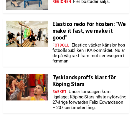
Fler bostäder säljs.
REGIONEN
Elastico redo för hösten: ”We
make it fast, we make it
good”
Elastico väcker känslor hos
FOTBOLL
fotbollspubliken i KAK-området. Nu är
de på väg rakt fram mot seriesegern i
femman.
Tysklandsproffs klart för
Köping Stars
Under torsdagen kom
BASKET
ligalaget Köping Stars nästa nyförvärv:
27-årige forwarden Felix Edwardsson
– 207 centimeter lång.