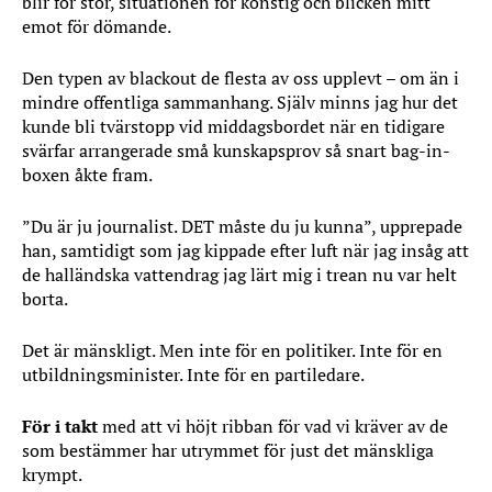
blir för stor, situationen för konstig och blicken mitt
emot för dömande.
Den typen av blackout de flesta av oss upplevt – om än i
mindre offentliga sammanhang. Själv minns jag hur det
kunde bli tvärstopp vid middagsbordet när en tidigare
svärfar arrangerade små kunskapsprov så snart bag-in-
boxen åkte fram.
”Du är ju journalist. DET måste du ju kunna”, upprepade
han, samtidigt som jag kippade efter luft när jag insåg att
de halländska vattendrag jag lärt mig i trean nu var helt
borta.
Det är mänskligt. Men inte för en politiker. Inte för en
utbildningsminister. Inte för en partiledare.
För i takt
med att vi höjt ribban för vad vi kräver av de
som bestämmer har utrymmet för just det mänskliga
krympt.