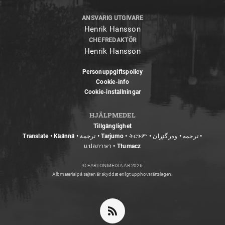
ANSVARIG UTGIVARE
Henrik Hansson
CHEFREDAKTÖR
Henrik Hansson
Personuppgiftspolicy
Cookie-info
Cookie-inställningar
HJÄLPMEDEL
Tillgänglighet
Translate • Käännä • ترجمة • Tarjumo • ትርጉም • ترجمه • وەرگێڕان •
แปลภาษา • Tłumacz
© EARTON MEDIA AB 2026
Allt material på sajten är skyddat enligt upphovsrättslagen.