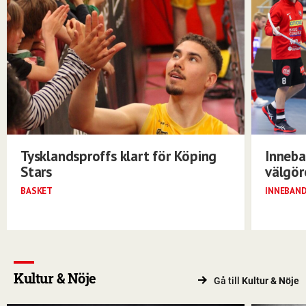
Tysklandsproffs klart för Köping
Inneba
Stars
välgö
BASKET
INNEBAN
Kultur & Nöje
Gå till
Kultur & Nöje