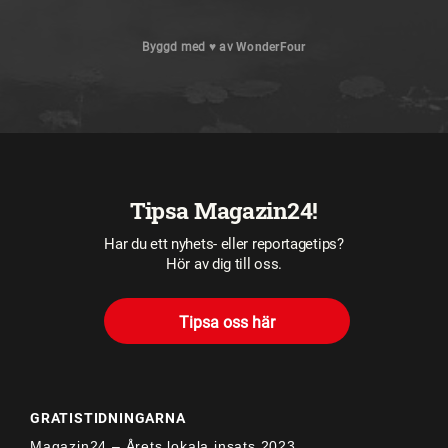
Byggd med
♥
av
WonderFour
Tipsa Magazin24!
Har du ett nyhets- eller reportagetips?
Hör av dig till oss.
Tipsa oss här
GRATISTIDNINGARNA
Magazin24 –
Årets lokala insats 2023