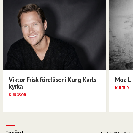
Viktor Frisk föreläser i Kung Karls
Moa Li
kyrka
KULTUR
KUNGSÖR
Insänt