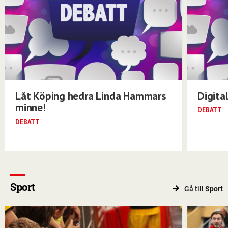
Låt Köping hedra Linda Hammars
Digita
minne!
DEBATT
DEBATT
Sport
Gå till
Sport