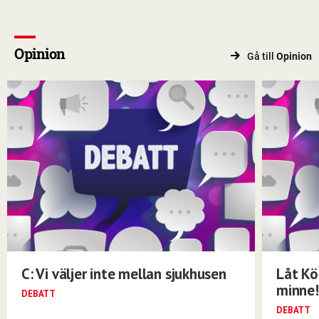
Opinion
Gå till
Opinion
C: Vi väljer inte mellan sjukhusen
Låt Kö
minne!
DEBATT
DEBATT