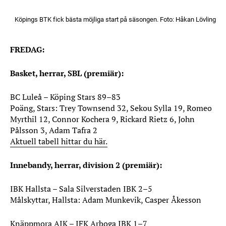
Köpings BTK fick bästa möjliga start på säsongen. Foto: Håkan Lövling
FREDAG:
Basket, herrar, SBL (premiär):
BC Luleå – Köping Stars 89–83
Poäng, Stars: Trey Townsend 32, Sekou Sylla 19, Romeo
Myrthil 12, Connor Kochera 9, Rickard Rietz 6, John
Pålsson 3, Adam Tafra 2
Aktuell tabell hittar du här.
Innebandy, herrar, division 2 (premiär):
IBK Hallsta – Sala Silverstaden IBK 2–5
Målskyttar, Hallsta: Adam Munkevik, Casper Åkesson
Knäppmora AIK – IFK Arboga IBK 1–7