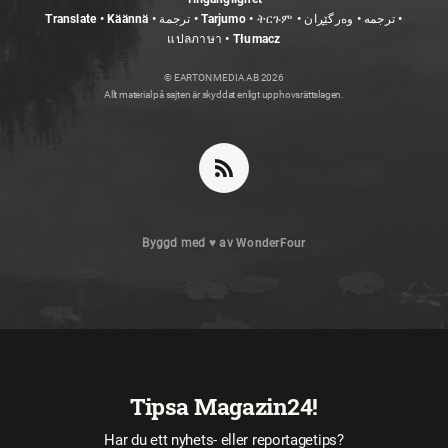
Translate • Käännä • ترجمة • Tarjumo • ትርጉም • ترجمه • وەرگێڕان •
แปลภาษา • Tłumacz
© EARTON MEDIA AB 2026
Allt material på sajten är skyddat enligt upphovsrättslagen.
Byggd med
♥
av
WonderFour
Tipsa Magazin24!
Har du ett nyhets- eller reportagetips?