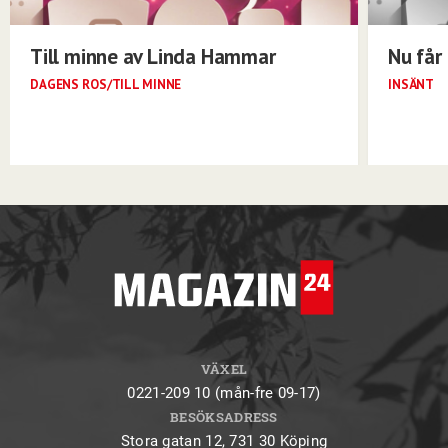
Till minne av Linda Hammar
Nu får 
DAGENS ROS/TILL MINNE
INSÄNT
VÄXEL
0221-209 10 (mån-fre 09-17)
BESÖKSADRESS
Stora gatan 12, 731 30 Köping