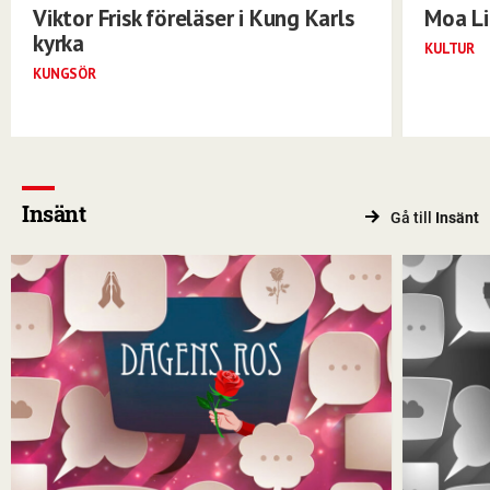
Viktor Frisk föreläser i Kung Karls
Moa Li
kyrka
KULTUR
KUNGSÖR
Insänt
Gå till
Insänt