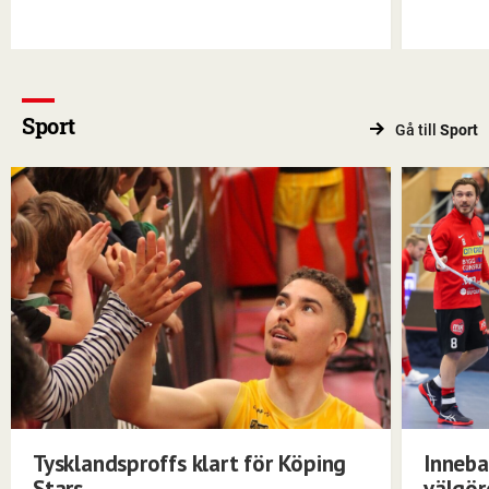
Sport
Gå till
Sport
Tysklandsproffs klart för Köping
Inneba
Stars
välgö