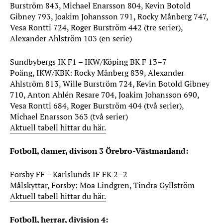
Burström 843, Michael Enarsson 804, Kevin Botold
Gibney 793, Joakim Johansson 791, Rocky Månberg 747,
Vesa Rontti 724, Roger Burström 442 (tre serier),
Alexander Ahlström 103 (en serie)
Sundbybergs IK F1 – IKW/Köping BK F 13–7
Poäng, IKW/KBK: Rocky Månberg 839, Alexander
Ahlström 813, Wille Burström 724, Kevin Botold Gibney
710, Anton Ahlén Resare 704, Joakim Johansson 690,
Vesa Rontti 684, Roger Burström 404 (två serier),
Michael Enarsson 363 (två serier)
Aktuell tabell hittar du här.
Fotboll, damer, divison 3 Örebro-Västmanland:
Forsby FF – Karlslunds IF FK 2–2
Målskyttar, Forsby: Moa Lindgren, Tindra Gyllström
Aktuell tabell hittar du här.
Fotboll, herrar, division 4: