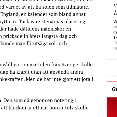
v
od värdet av att ha solen som tidmätare.
I
 England, en kalender som bland annat
ytta av. Tack vare stenarnas placering
Vi
o
 där hade dåtidens människor en
c
 prickade in årets längsta dag och
s
 kunde man förutsäga sol- och
I
u
lsovådliga sommartiden från Sverige skulle
redan ha klarat utan att använda andra
kekraften. Men de har inte gjort ett jota i
G
rn. Den som då genom en notering i
 att klockan är ett när hon är tolv skulle