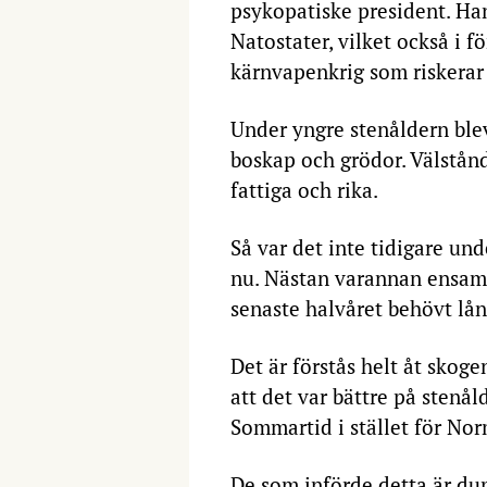
psykopatiske president. Ha
Natostater, vilket också i f
kärnvapenkrig som riskerar 
Under yngre stenåldern bl
boskap och grödor. Välstån
fattiga och rika.
Så var det inte tidigare und
nu. Nästan varannan ensams
senaste halvåret behövt lån
Det är förstås helt åt skog
att det var bättre på stenål
Sommartid i stället för Nor
De som införde detta är d