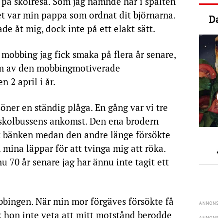
 på skolresa. Som jag nämnde här i spalten
det var min pappa som ordnat dit björnarna.
D
e åt mig, dock inte på ett elakt sätt.
mobbing jag fick smaka på flera år senare,
om av den mobbingmotiverade
n 2 april i år.
öner en ständig plåga. En gång var vi tre
skolbussens ankomst. Den ena brodern
t bänken medan den andre länge försökte
 mina läppar för att tvinga mig att röka.
u 70 år senare jag har ännu inte tagit ett
bingen. När min mor förgäves försökte få
k hon inte veta att mitt motstånd berodde