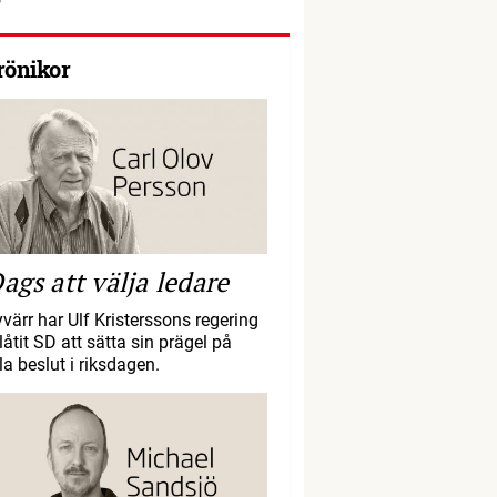
rönikor
ags att välja ledare
yvärr har Ulf Kristerssons regering
llåtit SD att sätta sin prägel på
la beslut i riksdagen.