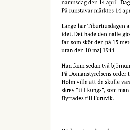
namnsdag den 14 april. Dag
På runstavar märktes 14 apri
Länge har Tiburtiusdagen a
idet. Det hade den nalle g
far, som sköt den på 15 mete
utan den 10 maj 1944.
Han fann sedan två björnu
På Domänstyrelsens order t
Holm ville att de skulle va
skrev ”till kungs”, som man
flyttades till Furuvik.