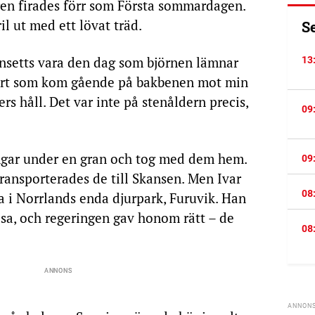
en firades förr som Första sommardagen.
l ut med ett lövat träd.
S
nsetts vara den dag som björnen lämnar
13
jort som kom gående på bakbenen mot min
rs håll. Det var inte på stenåldern precis,
09
ngar under en gran och tog med dem hem.
09
ransporterades de till Skansen. Men Ivar
08
ra i Norrlands enda djurpark, Furuvik. Han
 sa, och regeringen gav honom rätt – de
08