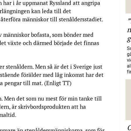
n har i år uppmanat Ryssland att angripa
örlängningen kan leda till det
återföra människor till stenåldersstadiet.
”
n
ev människor bofasta, som bönder med
g
det växte och därmed började det finnas
S
gå
vi
er stenåldern. Men så är det i Sverige just
a
f
tående förälder med låg inkomst har det
a pengar till mat. (Enligt TT)
en. Men det som nu mest för min tanke till
dern, är skrivbordsprodukten att ha
maltid.
O
ummare än stenåldersmänniskorna, som för