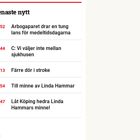
enaste nytt
Arbogaparet drar en tung
:52
lans för medeltidsdagarna
C: Vi väljer inte mellan
:44
sjukhusen
Färre dör i stroke
:13
Till minne av Linda Hammar
:54
Låt Köping hedra Linda
:47
Hammars minne!