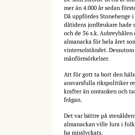
mer än 4.000 år sedan först
Då uppfördes Stonehenge i
dåtidens jordbrukare hade n
och de 56 s.k. Aubreyhålen
almanacka för hela året som
vintersolståndet. Dessutom
månförmörkelser.
Att för gott ta bort den hä
ansvarsfulla rikspolitiker 
krafter än omtanken och tan
frågan.
Det var bättre på stenålde
almanackan ville lura i folk
ha misslyckats.