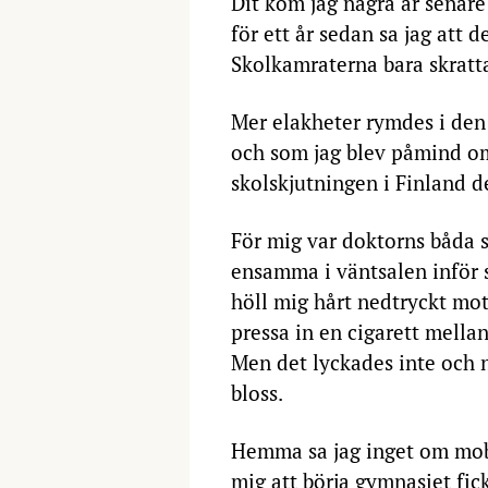
Dit kom jag några år senare
för ett år sedan sa jag att 
Skolkamraterna bara skrattad
Mer elakheter rymdes i den 
och som jag blev påmind 
skolskjutningen i Finland de
För mig var doktorns båda s
ensamma i väntsalen inför 
höll mig hårt nedtryckt mo
pressa in en cigarett mellan
Men det lyckades inte och n
bloss.
Hemma sa jag inget om mob
mig att börja gymnasiet fic