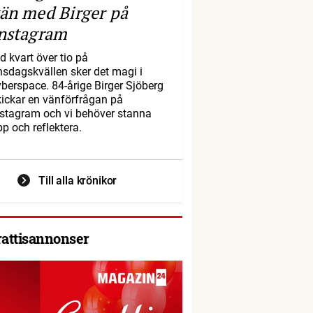
än med Birger på
nstagram
d kvart över tio på
nsdagskvällen sker det magi i
yberspace. 84-årige Birger Sjöberg
kickar en vänförfrågan på
nstagram och vi behöver stanna
pp och reflektera.
Till alla krönikor
rattisannonser