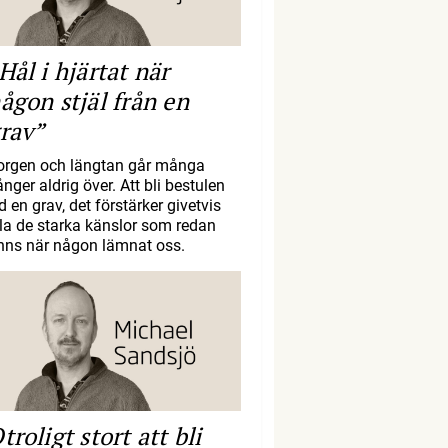
Hål i hjärtat när
ågon stjäl från en
rav”
orgen och längtan går många
nger aldrig över. Att bli bestulen
d en grav, det förstärker givetvis
lla de starka känslor som redan
inns när någon lämnat oss.
troligt stort att bli