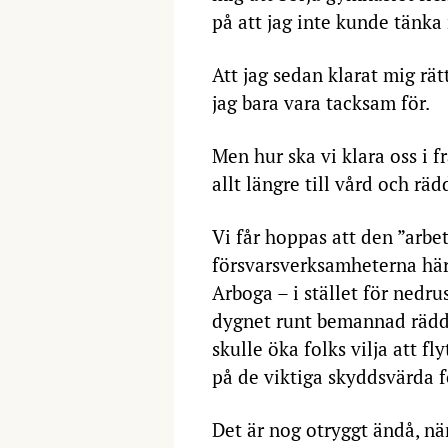
på att jag inte kunde tänka
Att jag sedan klarat mig rä
jag bara vara tacksam för.
Men hur ska vi klara oss i 
allt längre till vård och räd
Vi får hoppas att den ”ar
försvarsverksamheterna här n
Arboga – i stället för nedru
dygnet runt bemannad räddn
skulle öka folks vilja att f
på de viktiga skyddsvärda f
Det är nog otryggt ändå, när