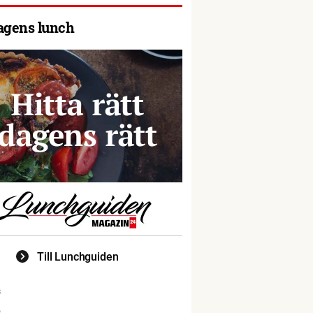
agens lunch
Till Lunchguiden