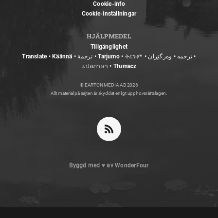
Cookie-info
Cookie-inställningar
HJÄLPMEDEL
Tillgänglighet
Translate • Käännä • ترجمة • Tarjumo • ትርጉም • ترجمه • وەرگێڕان •
แปลภาษา • Tłumacz
© EARTON MEDIA AB 2026
Allt material på sajten är skyddat enligt upphovsrättslagen.
Byggd med
♥
av
WonderFour