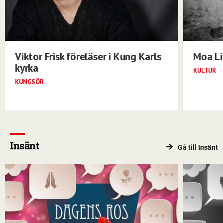
Viktor Frisk föreläser i Kung Karls
Moa Li
kyrka
KULTUR
KUNGSÖR
Insänt
Gå till
Insänt