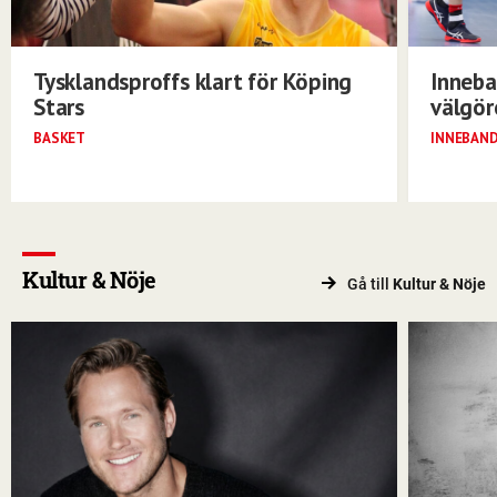
Tysklandsproffs klart för Köping
Inneba
Stars
välgö
BASKET
INNEBAN
Kultur & Nöje
Gå till
Kultur & Nöje