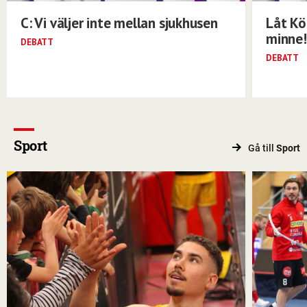
C: Vi väljer inte mellan sjukhusen
Låt Kö
minne!
DEBATT
DEBATT
Sport
Gå till
Sport