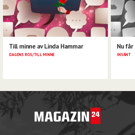
Till minne av Linda Hammar
Nu får 
DAGENS ROS/TILL MINNE
INSÄNT