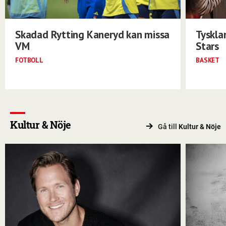
Skadad Rytting Kaneryd kan missa
Tyskla
VM
Stars
FOTBOLL
BASKET
Kultur & Nöje
Gå till
Kultur & Nöje