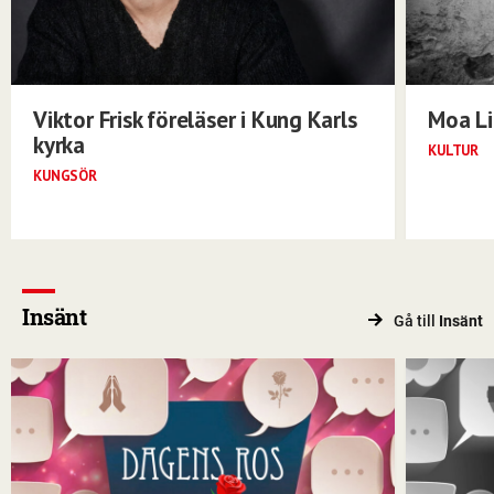
Viktor Frisk föreläser i Kung Karls
Moa Li
kyrka
KULTUR
KUNGSÖR
Insänt
Gå till
Insänt