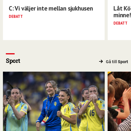
C: Vi väljer inte mellan sjukhusen
Låt Kö
minne!
DEBATT
DEBATT
Sport
Gå till
Sport