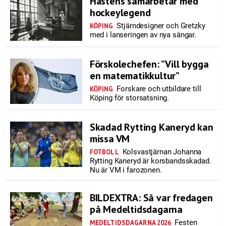
Hästens samarbetar med
hockeylegend
Stjärndesigner och Gretzky
KÖPING
med i lanseringen av nya sängar.
Förskolechefen: ”Vill bygga
en matematikkultur”
Forskare och utbildare till
KÖPING
Köping för storsatsning.
Skadad Rytting Kaneryd kan
missa VM
Kolsvastjärnan Johanna
FOTBOLL
Rytting Kaneryd är korsbandsskadad.
Nu är VM i farozonen.
BILDEXTRA: Så var fredagen
på Medeltidsdagarna
Festen
MEDELTIDSDAGARNA 2026