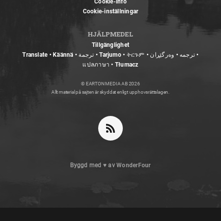
Cookie-info
Cookie-inställningar
HJÄLPMEDEL
Tillgänglighet
Translate • Käännä • ترجمة • Tarjumo • ትርጉም • ترجمه • وەرگێڕان •
แปลภาษา • Tłumacz
© EARTON MEDIA AB 2026
Allt material på sajten är skyddat enligt upphovsrättslagen.
Byggd med
♥
av
WonderFour