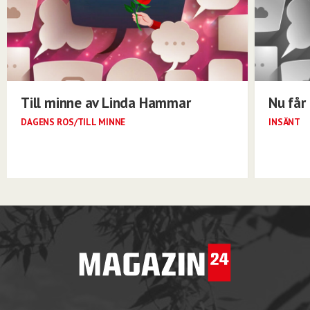
Till minne av Linda Hammar
Nu får 
DAGENS ROS/TILL MINNE
INSÄNT