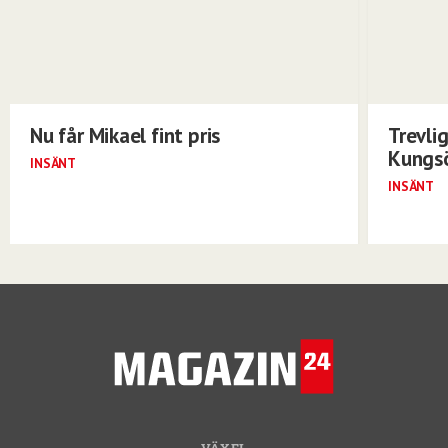
Nu får Mikael fint pris
Trevli
Kungs
INSÄNT
INSÄNT