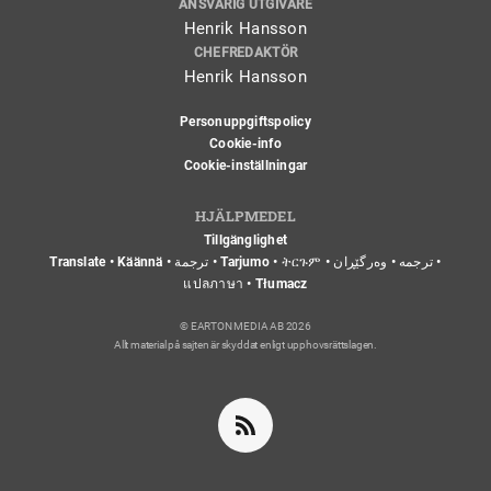
ANSVARIG UTGIVARE
Henrik Hansson
CHEFREDAKTÖR
Henrik Hansson
Personuppgiftspolicy
Cookie-info
Cookie-inställningar
HJÄLPMEDEL
Tillgänglighet
Translate • Käännä • ترجمة • Tarjumo • ትርጉም • ترجمه • وەرگێڕان •
แปลภาษา • Tłumacz
© EARTON MEDIA AB 2026
Allt material på sajten är skyddat enligt upphovsrättslagen.