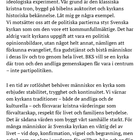
ideologiska experiment. Vår grund är den klassiska
kristna tron, byggd på bibelns auktoritet och kyrkans
historiska bekännelse. Låt mig ge några exempel.
Vi motsätter oss att de politiska partierna styr Svenska
kyrkan som om den vore ett kommunfullmäktige. Det har
aldrig varit kyrkans uppgift att vara en politisk
opinionsbildare, utan något helt annat, nämligen att
förkunna evangeliet, fira gudstjänst och bistå människor
i deras liv och tro genom hela livet. BKS vill se en kyrka
där tron och den andliga gemenskapen får vara i centrum
– inte partipolitiken.
I en tid av rotlöshet behöver människor en kyrka som
erbjuder stabilitet, trygghet och kontinuitet. Vi värnar
om kyrkans traditioner – både de andliga och de
kulturella – och försvarar kristna värderingar som
förvaltarskap, respekt för livet och familjens betydelse.
Det är sådana värden som byggt vårt samhälle starkt. För
många människor är Svenska kyrkan en viktig del av
livet – vid dop, konfirmation, vigsel och begravning, men