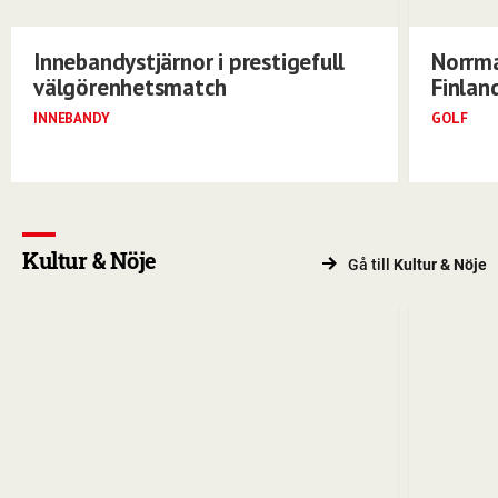
Innebandystjärnor i prestigefull
Norrma
välgörenhetsmatch
Finlan
INNEBANDY
GOLF
Kultur & Nöje
Gå till
Kultur & Nöje