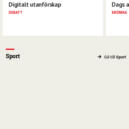
Digitalt utanförskap
Dags a
DEBATT
KRÖNIKA
Sport
Gå till
Sport