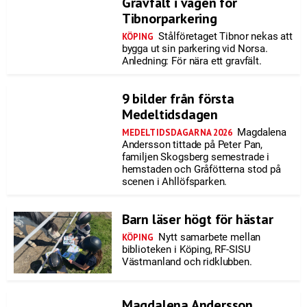
Gravfält i vägen för
Tibnorparkering
Stålföretaget Tibnor nekas att
KÖPING
bygga ut sin parkering vid Norsa.
Anledning: För nära ett gravfält.
9 bilder från första
Medeltidsdagen
Magdalena
MEDELTIDSDAGARNA 2026
Andersson tittade på Peter Pan,
familjen Skogsberg semestrade i
hemstaden och Gråfötterna stod på
scenen i Ahllöfsparken.
Barn läser högt för hästar
Nytt samarbete mellan
KÖPING
biblioteken i Köping, RF-SISU
Västmanland och ridklubben.
Magdalena Andersson