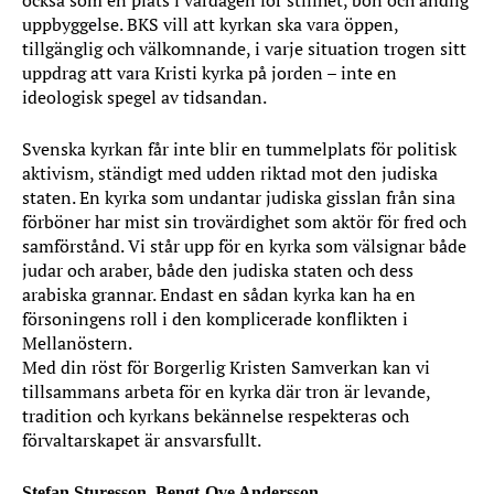
också som en plats i vardagen för stillhet, bön och andlig
uppbyggelse. BKS vill att kyrkan ska vara öppen,
tillgänglig och välkomnande, i varje situation trogen sitt
uppdrag att vara Kristi kyrka på jorden – inte en
ideologisk spegel av tidsandan.
Svenska kyrkan får inte blir en tummelplats för politisk
aktivism, ständigt med udden riktad mot den judiska
staten. En kyrka som undantar judiska gisslan från sina
förböner har mist sin trovärdighet som aktör för fred och
samförstånd. Vi står upp för en kyrka som välsignar både
judar och araber, både den judiska staten och dess
arabiska grannar. Endast en sådan kyrka kan ha en
försoningens roll i den komplicerade konflikten i
Mellanöstern.
Med din röst för Borgerlig Kristen Samverkan kan vi
tillsammans arbeta för en kyrka där tron är levande,
tradition och kyrkans bekännelse respekteras och
förvaltarskapet är ansvarsfullt.
Stefan Sturesson, Bengt-Ove Andersson