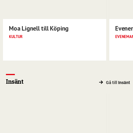
Moa Lignell till Köping
Evene
KULTUR
EVENEMA
Insänt
Gå till
Insänt