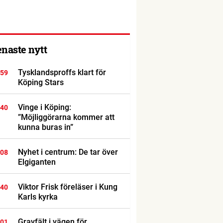
enaste nytt
Tysklandsproffs klart för
:59
Köping Stars
Vinge i Köping:
:40
”Möjliggörarna kommer att
kunna buras in”
Nyhet i centrum: De tar över
:08
Elgiganten
Viktor Frisk föreläser i Kung
:40
Karls kyrka
Gravfält i vägen för
:01