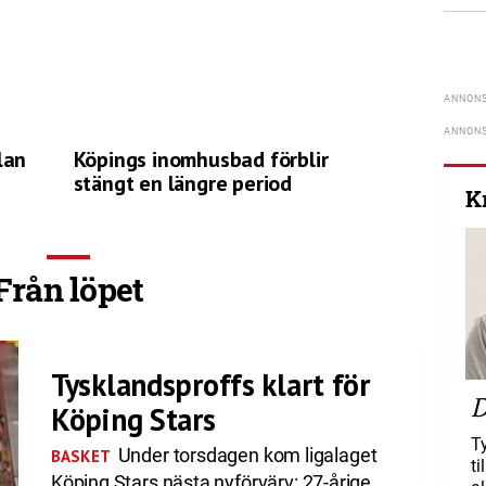
lan
Köpings inomhusbad förblir
stängt en längre period
K
Från löpet
Tysklandsproffs klart för
D
Köping Stars
T
Under torsdagen kom ligalaget
BASKET
ti
Köping Stars nästa nyförvärv: 27-årige