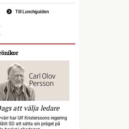
Till Lunchguiden
rönikor
ags att välja ledare
yvärr har Ulf Kristerssons regering
llåtit SD att sätta sin prägel på