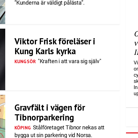
”Kunderna är väldigt pålästa”.
O
Viktor Frisk föreläser i
v
Kung Karls kyrka
I
"Kraften i att vara sig själv"
KUNGSÖR
Vi
o
c
s
I
u
Gravfält i vägen för
Tibnorparkering
Stålföretaget Tibnor nekas att
KÖPING
bygga ut sin parkering vid Norsa.