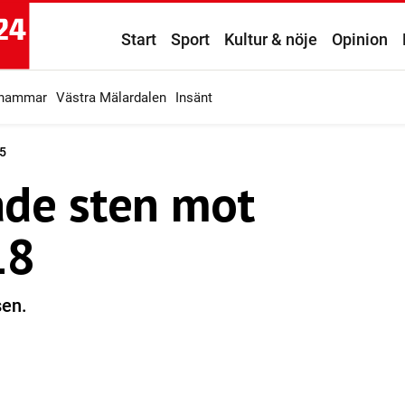
Start
Sport
Kultur & nöje
Opinion
ahammar
Västra Mälardalen
Insänt
5
ade sten mot
18
sen.