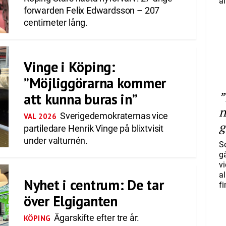
al
forwarden Felix Edwardsson – 207
centimeter lång.
Vinge i Köping:
”Möjliggörarna kommer
”
att kunna buras in”
n
Sverigedemokraternas vice
VAL 2026
g
partiledare Henrik Vinge på blixtvisit
under valturnén.
S
gå
vi
a
Nyhet i centrum: De tar
f
över Elgiganten
Ägarskifte efter tre år.
KÖPING