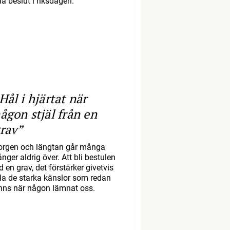
la beslut i riksdagen.
Hål i hjärtat när
ågon stjäl från en
rav”
orgen och längtan går många
nger aldrig över. Att bli bestulen
d en grav, det förstärker givetvis
lla de starka känslor som redan
inns när någon lämnat oss.