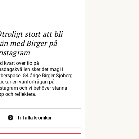
troligt stort att bli
än med Birger på
nstagram
d kvart över tio på
nsdagskvällen sker det magi i
yberspace. 84-årige Birger Sjöberg
kickar en vänförfrågan på
nstagram och vi behöver stanna
pp och reflektera.
Till alla krönikor