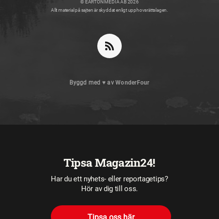
© EARTON MEDIA AB 2026
Allt material på sajten är skyddat enligt upphovsrättslagen.
Byggd med
♥
av
WonderFour
Tipsa Magazin24!
Har du ett nyhets- eller reportagetips?
Hör av dig till oss.
Tipsa oss här