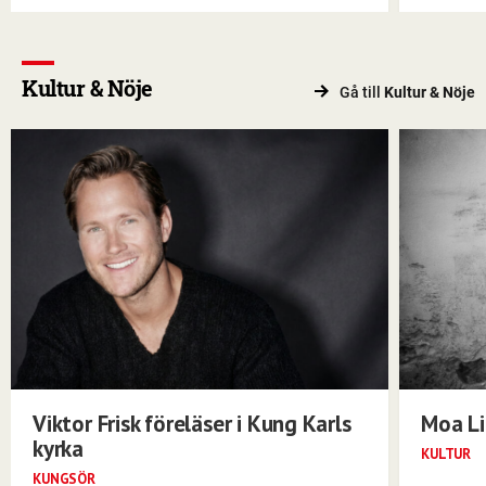
Kultur & Nöje
Gå till
Kultur & Nöje
Viktor Frisk föreläser i Kung Karls
Moa Li
kyrka
KULTUR
KUNGSÖR