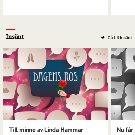
Insänt
Gå till
Insänt
Till minne av Linda Hammar
Nu får 