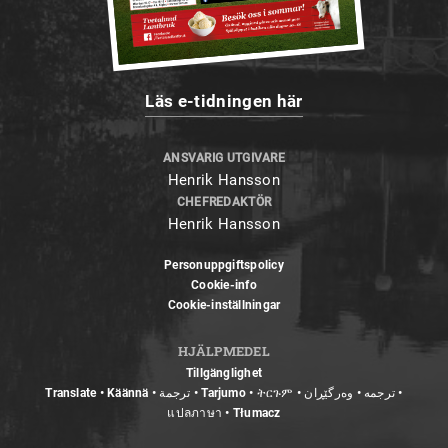
Läs e-tidningen här
ANSVARIG UTGIVARE
Henrik Hansson
CHEFREDAKTÖR
Henrik Hansson
Personuppgiftspolicy
Cookie-info
Cookie-inställningar
HJÄLPMEDEL
Tillgänglighet
Translate • Käännä • ترجمة • Tarjumo • ትርጉም • ترجمه • وەرگێڕان •
แปลภาษา • Tłumacz