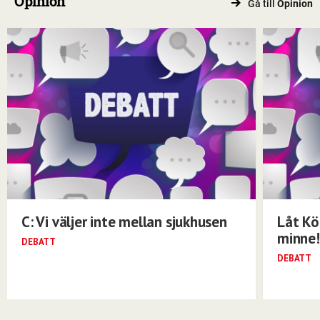
Opinion
Gå till
Opinion
C: Vi väljer inte mellan sjukhusen
Låt Kö
minne!
DEBATT
DEBATT