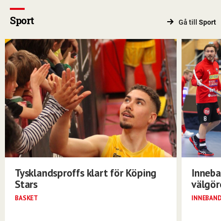
Sport
Gå till
Sport
Tysklandsproffs klart för Köping
Inneba
Stars
välgö
BASKET
INNEBAN