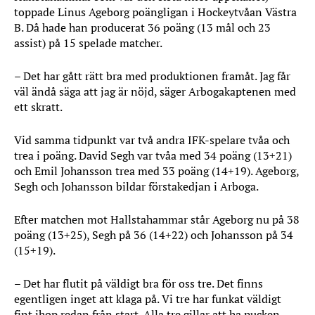
toppade Linus Ageborg poängligan i Hockeytvåan Västra
B. Då hade han producerat 36 poäng (13 mål och 23
assist) på 15 spelade matcher.
– Det har gått rätt bra med produktionen framåt. Jag får
väl ändå säga att jag är nöjd, säger Arbogakaptenen med
ett skratt.
Vid samma tidpunkt var två andra IFK-spelare tvåa och
trea i poäng. David Segh var tvåa med 34 poäng (13+21)
och Emil Johansson trea med 33 poäng (14+19). Ageborg,
Segh och Johansson bildar förstakedjan i Arboga.
Efter matchen mot Hallstahammar står Ageborg nu på 38
poäng (13+25), Segh på 36 (14+22) och Johansson på 34
(15+19).
– Det har flutit på väldigt bra för oss tre. Det finns
egentligen inget att klaga på. Vi tre har funkat väldigt
fint ihop redan från start. Alla tre gillar att ha pucken