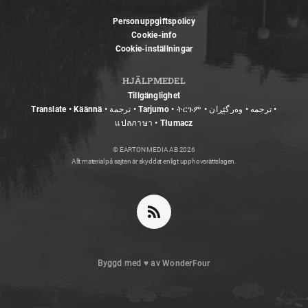
Personuppgiftspolicy
Cookie-info
Cookie-inställningar
HJÄLPMEDEL
Tillgänglighet
Translate • Käännä • ترجمة • Tarjumo • ትርጉም • ترجمه • وەرگێڕان •
แปลภาษา • Tłumacz
© EARTON MEDIA AB 2026
Allt material på sajten är skyddat enligt upphovsrättslagen.
Byggd med
♥
av
WonderFour