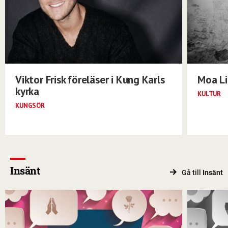
Viktor Frisk föreläser i Kung Karls
Moa Li
kyrka
KULTUR
KUNGSÖR
Insänt
Gå till
Insänt