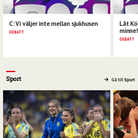
C: Vi väljer inte mellan sjukhusen
Låt Kö
minne!
DEBATT
DEBATT
Sport
Gå till
Sport