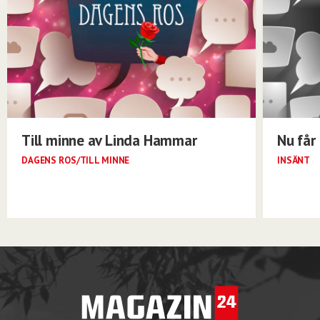
Till minne av Linda Hammar
Nu får 
DAGENS ROS/TILL MINNE
INSÄNT