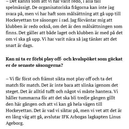
– Det känns som att vi har varit redo, i alla fall
spelmässigt. De organisatoriska frågorna kan inte jag
svara på, men vi har haft som målsättning att gå upp till
Hockeyettan tre säsonger i rad. Jag förväntar mig att
klubben är redo också, om det är den målsättningen som
finns. Det gäller att både laget och klubben är med på det
om vi ska gå upp. Vi har varit nära så jag tänker att det
snart är dags.
Kan ni ta er förbi play off- och kvalspöket som gäckat
er de senaste säsongerna?
– Vi får först och främst sikta mot play off och ta det
match för match. Det är inte bara att slinka igenom det
steget. Det är alltid tufft och något vi måste hantera. Vi
håller tummarna för att det ska bli tredje gången gillt
den här gången och att vi kan gå hela vägen till
Hockeyettan. Det är vad vi siktar på, men vi vet att det är
en lång väg att gå, avslutar IFK Arbogas lagkapten Linus
Ageborg.