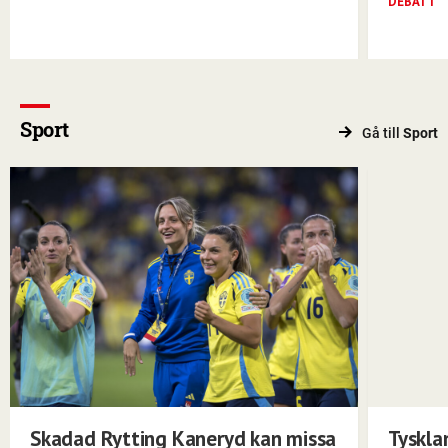
DEBATT
Sport
Gå till
Sport
Skadad Rytting Kaneryd kan missa
Tyskla