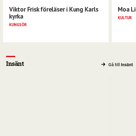
Viktor Frisk föreläser i Kung Karls
Moa Li
kyrka
KULTUR
KUNGSÖR
Insänt
Gå till
Insänt