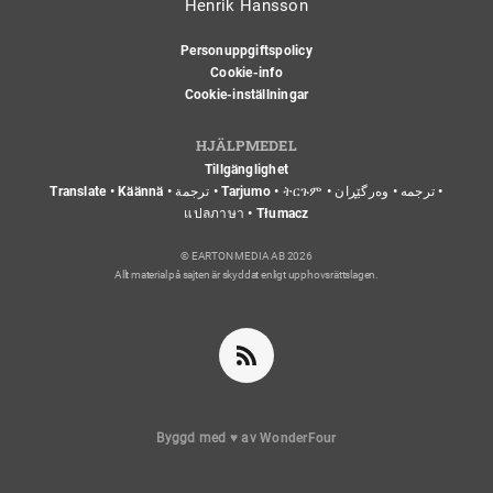
Henrik Hansson
Personuppgiftspolicy
Cookie-info
Cookie-inställningar
HJÄLPMEDEL
Tillgänglighet
Translate • Käännä • ترجمة • Tarjumo • ትርጉም • ترجمه • وەرگێڕان •
แปลภาษา • Tłumacz
© EARTON MEDIA AB 2026
Allt material på sajten är skyddat enligt upphovsrättslagen.
Byggd med
♥
av
WonderFour