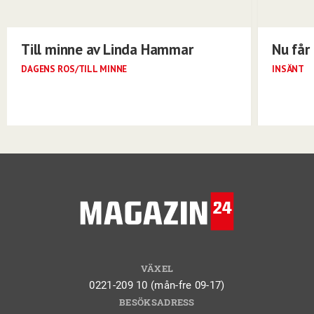
Till minne av Linda Hammar
Nu får 
DAGENS ROS/TILL MINNE
INSÄNT
VÄXEL
0221-209 10 (mån-fre 09-17)
BESÖKSADRESS