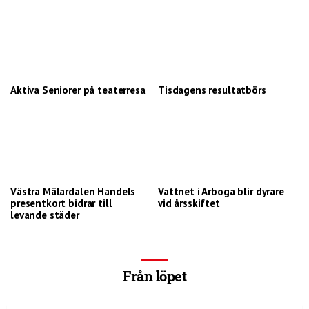
Aktiva Seniorer på teaterresa
Tisdagens resultatbörs
Västra Mälardalen Handels
Vattnet i Arboga blir dyrare
presentkort bidrar till
vid årsskiftet
levande städer
Från löpet