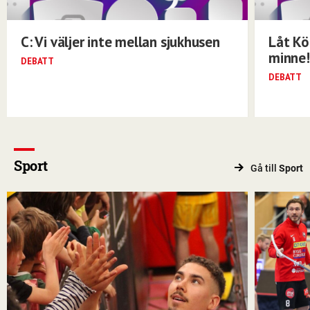
C: Vi väljer inte mellan sjukhusen
Låt Kö
minne!
DEBATT
DEBATT
Sport
Gå till
Sport