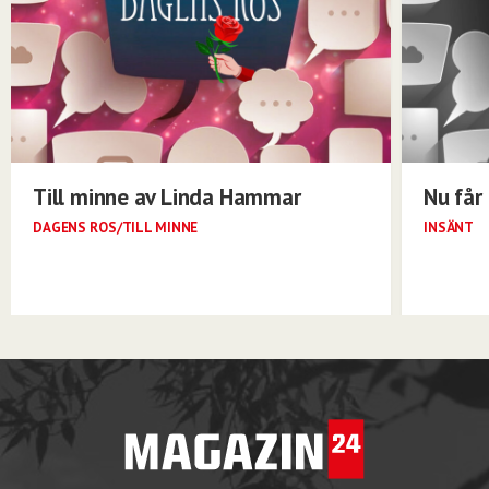
Till minne av Linda Hammar
Nu får 
DAGENS ROS/TILL MINNE
INSÄNT