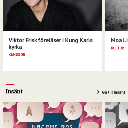
Viktor Frisk föreläser i Kung Karls
Moa Li
kyrka
KULTUR
KUNGSÖR
Insänt
Gå till
Insänt