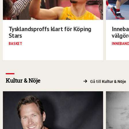
Tysklandsproffs klart för Köping
Inneba
Stars
välgö
BASKET
INNEBAN
Kultur & Nöje
Gå till
Kultur & Nöje