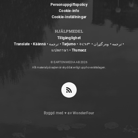
Personuppgiftspolicy
Cookie-info
Cookie-inställningar
HJÄLPMEDEL
Tillgänglighet
Translate • Käännä • ترجمة • Tarjumo • ትርጉም • ترجمه • وەرگێڕان •
แปลภาษา • Tłumacz
© EARTON MEDIA AB 2026
Allt material på sajten är skyddat enligt upphovsrättslagen.
Byggd med
♥
av
WonderFour