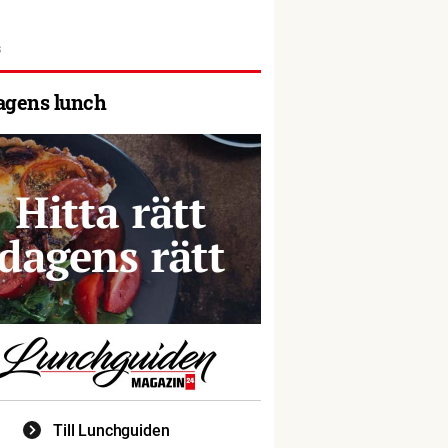
agens lunch
Till Lunchguiden