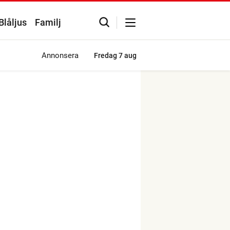
Blåljus
Familj
Annonsera
Fredag
7 aug