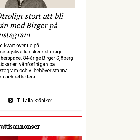
troligt stort att bli
än med Birger på
nstagram
d kvart över tio på
nsdagskvällen sker det magi i
yberspace. 84-årige Birger Sjöberg
kickar en vänförfrågan på
nstagram och vi behöver stanna
pp och reflektera.
Till alla krönikor
rattisannonser