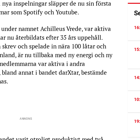
 nya inspelningar släpper de nu sin första
rmar som Spotify och Youtube.
S
k under namnet Achilleus Vrede, var aktiva
16
r nu återbildats efter 35 års uppehåll.
 skrev och spelade in nära 100 låtar och
15
land, är nu tillbaka med ny energi och ny
å medlemmarna var aktiva i andra
, bland annat i bandet darXtar, bestämde
14
nas.
10
19
ndet varit otroligt produktivt med två