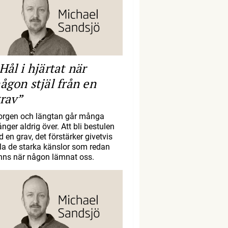
Hål i hjärtat när
ågon stjäl från en
rav”
orgen och längtan går många
nger aldrig över. Att bli bestulen
d en grav, det förstärker givetvis
lla de starka känslor som redan
inns när någon lämnat oss.