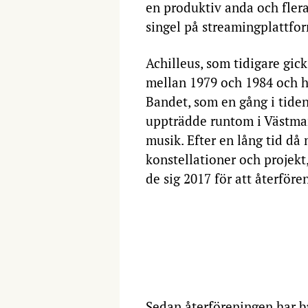
en produktiv anda och flera
singel på streamingplattfo
Achilleus, som tidigare gic
mellan 1979 och 1984 och ha
Bandet, som en gång i tiden
uppträdde runtom i Västman
musik. Efter en lång tid d
konstellationer och projekt
de sig 2017 för att återföre
Sedan återföreningen har ba