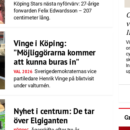
Köping Stars nästa nyförvärv: 27-årige
forwarden Felix Edwardsson – 207
O
centimeter lång.
v
I
Vinge i Köping:
Vi
o
”Möjliggörarna kommer
c
att kunna buras in”
s
I
Sverigedemokraternas vice
u
VAL 2026
partiledare Henrik Vinge på blixtvisit
under valturnén.
Nyhet i centrum: De tar
G
över Elgiganten
Ägarskifte efter tre år.