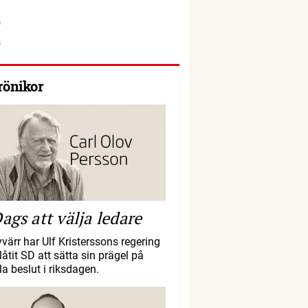
rönikor
ags att välja ledare
yvärr har Ulf Kristerssons regering
llåtit SD att sätta sin prägel på
la beslut i riksdagen.