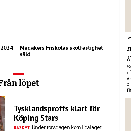
”
n
 2024
Medåkers Friskolas skolfastighet
såld
g
S
gå
vi
Från löpet
a
f
Tysklandsproffs klart för
Köping Stars
Under torsdagen kom ligalaget
BASKET