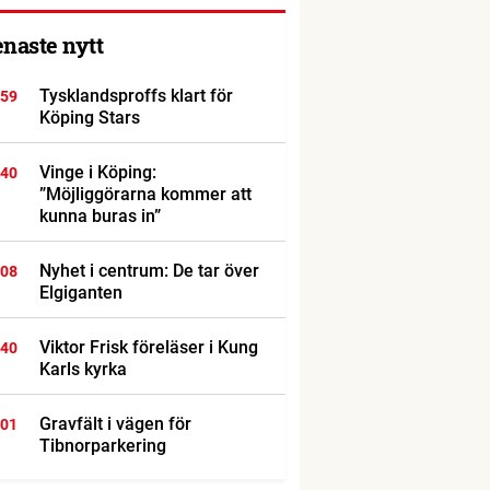
enaste nytt
Tysklandsproffs klart för
:59
Köping Stars
Vinge i Köping:
:40
”Möjliggörarna kommer att
kunna buras in”
Nyhet i centrum: De tar över
:08
Elgiganten
Viktor Frisk föreläser i Kung
:40
Karls kyrka
Gravfält i vägen för
:01
Tibnorparkering