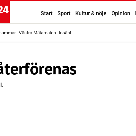
Start
Sport
Kultur & nöje
Opinion
ahammar
Västra Mälardalen
Insänt
återförenas
l.