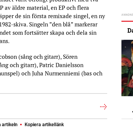
P av äldre material, en EP och flera
äpper de sin första remixade singel, en ny
 1982-skiva. Singeln ”den blå” markerar
D
ndet som fortsätter skapa och dela sin
ans.
cobson (sång och gitarr), Sören
ång och gitarr), Patric Danielsson
munspel) och Juha Nurmenniemi (bas och
artikeln
Kopiera artikellänk