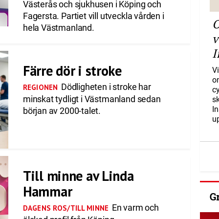
Västerås och sjukhusen i Köping och
Fagersta. Partiet vill utveckla vården i
O
hela Västmanland.
v
I
Färre dör i stroke
Vi
o
Dödligheten i stroke har
REGIONEN
c
minskat tydligt i Västmanland sedan
s
I
början av 2000-talet.
u
Till minne av Linda
Hammar
G
En varm och
DAGENS ROS/TILL MINNE