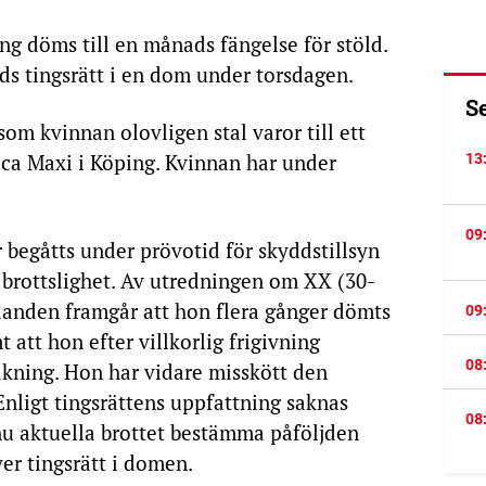
ng döms till en månads fängelse för stöld.
 tingsrätt i en dom under torsdagen.
S
som kvinnan olovligen stal varor till ett
Ica Maxi i Köping. Kvinnan har under
13
09
r begåtts under prövotid för skyddstillsyn
ad brottslighet. Av utredningen om XX (30-
llanden framgår att hon flera gånger dömts
09
t att hon efter villkorlig frigivning
08
akning. Hon har vidare misskött den
nligt tingsrättens uppfattning saknas
08
 nu aktuella brottet bestämma påföljden
ver tingsrätt i domen.