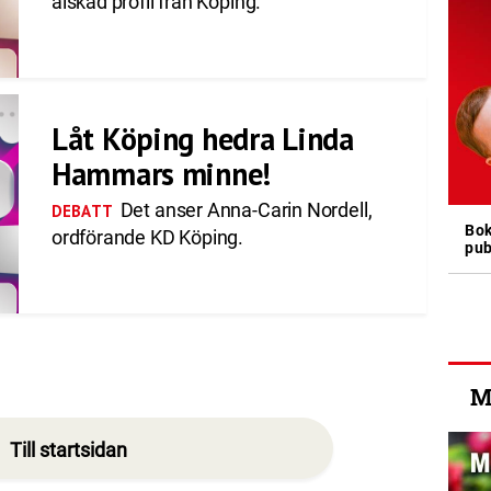
älskad profil från Köping.
Låt Köping hedra Linda
Hammars minne!
Det anser Anna-Carin Nordell,
DEBATT
Bok
ordförande KD Köping.
pub
M
Till startsidan