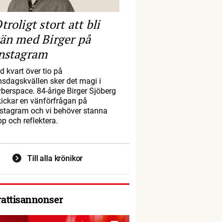
troligt stort att bli
än med Birger på
nstagram
d kvart över tio på
nsdagskvällen sker det magi i
yberspace. 84-årige Birger Sjöberg
kickar en vänförfrågan på
nstagram och vi behöver stanna
pp och reflektera.
Till alla krönikor
rattisannonser