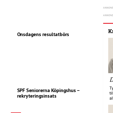
K
Onsdagens resultatbörs
D
T
SPF Seniorerna Köpingshus –
ti
rekryteringsinsats
al