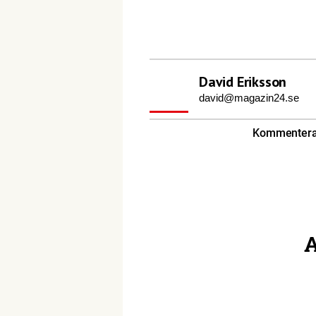
David Eriksson
david@magazin24.se
Kommentera 
A