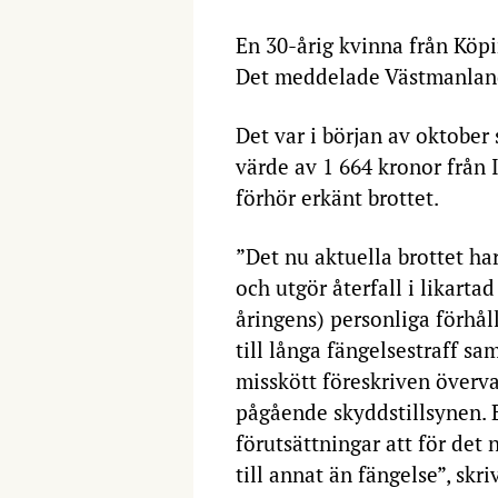
En 30-årig kvinna från Köpi
Det meddelade Västmanlands
Det var i början av oktober 
värde av 1 664 kronor från 
förhör erkänt brottet.
”Det nu aktuella brottet ha
och utgör återfall i likart
åringens) personliga förhå
till långa fängelsestraff sam
misskött föreskriven överv
pågående skyddstillsynen. E
förutsättningar att för det
till annat än fängelse”, skri