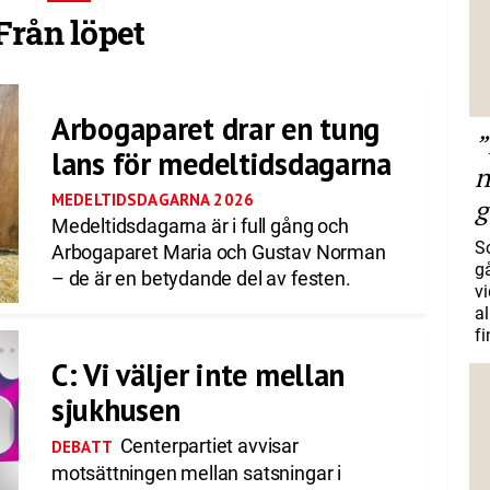
Från löpet
Arbogaparet drar en tung
”
lans för medeltidsdagarna
n
MEDELTIDSDAGARNA 2026
g
Medeltidsdagarna är i full gång och
S
Arbogaparet Maria och Gustav Norman
gå
– de är en betydande del av festen.
vi
a
f
C: Vi väljer inte mellan
sjukhusen
Centerpartiet avvisar
DEBATT
motsättningen mellan satsningar i