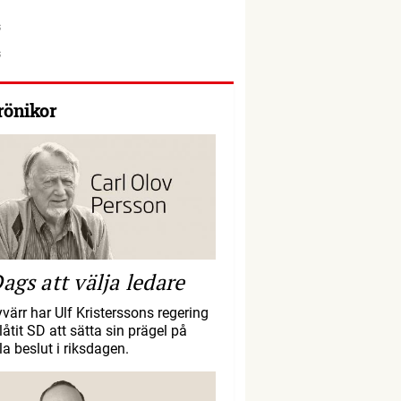
rönikor
ags att välja ledare
yvärr har Ulf Kristerssons regering
llåtit SD att sätta sin prägel på
la beslut i riksdagen.