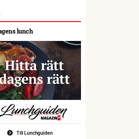
agens lunch
Till Lunchguiden