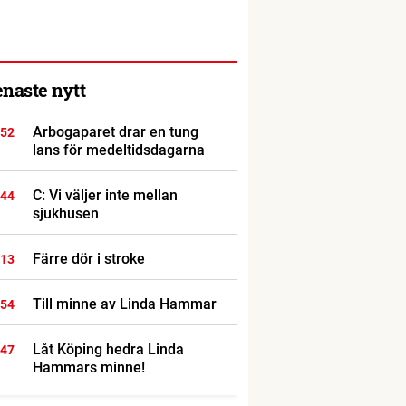
enaste nytt
Arbogaparet drar en tung
:52
lans för medeltidsdagarna
C: Vi väljer inte mellan
:44
sjukhusen
Färre dör i stroke
:13
Till minne av Linda Hammar
:54
Låt Köping hedra Linda
:47
Hammars minne!