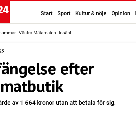
Start
Sport
Kultur & nöje
Opinion
ahammar
Västra Mälardalen
Insänt
25
fängelse efter
 matbutik
värde av 1 664 kronor utan att betala för sig.