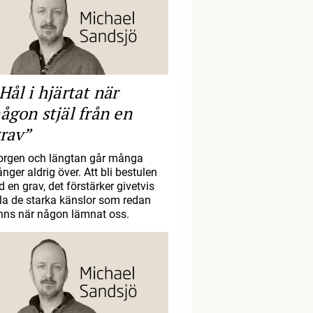
Hål i hjärtat när
ågon stjäl från en
rav”
orgen och längtan går många
nger aldrig över. Att bli bestulen
d en grav, det förstärker givetvis
lla de starka känslor som redan
inns när någon lämnat oss.