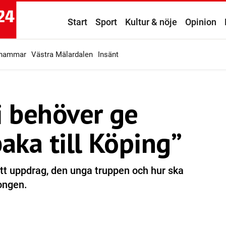
Start
Sport
Kultur & nöje
Opinion
ahammar
Västra Mälardalen
Insänt
i behöver ge
baka till Köping”
tt uppdrag, den unga truppen och hur ska
songen.