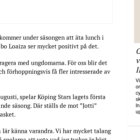
 kommer under säsongen att äta lunch i
bo Loaiza ser mycket positivt på det.
O
v
teragera med ungdomarna. För oss blir det
I
 och förhoppningsvis få fler intresserade av
Vi
o
c
usti, spelar Köping Stars lagets första
s
de säsong. Där ställs de mot ”Jotti”
I
u
asket.
na lär känna varandra. Vi har mycket talang
 spelarna att veta vad jag tycker är bäst