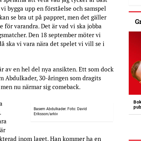
 vi bygga upp en förståelse och samspel
 kan se bra ut på pappret, men det gäller
G
se för varandra. Det är vad vi ska jobba
gsmatcher. Den 18 september möter vi
ska vi vara nära det spelet vi vill se i
r av en hel del nya ansikten. Ett som dock
em Abdulkader, 30-åringen som dragits
 men nu närmar sig comeback.
Bok
a
pub
Basem Abdulkader. Foto: David
.
Eriksson/arkiv
ara
 är
ekterad inom laget. Han kommer ha en