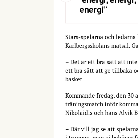
energi”
Stars-spelarna och ledarna
Karlbergsskolans matsal. Ga
– Det är ett bra sätt att in
ett bra sätt att ge tillbaka
basket.
Kommande fredag, den 30 aug
träningsmatch inför komman
Nikolaidis och hans Alvik B
– Där vill jag se att spelar
i truppen, men vi behöver få