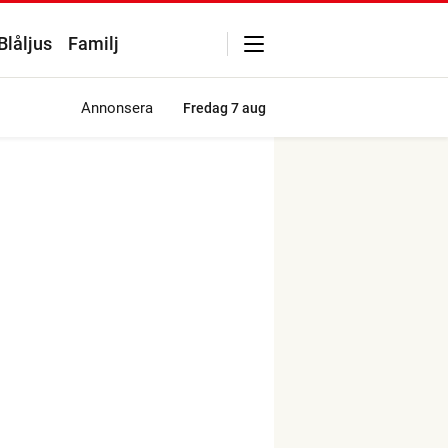
Blåljus
Familj
Annonsera
Fredag
7 aug