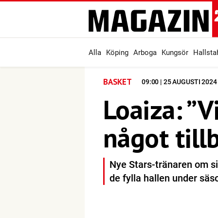
Alla
Köping
Arboga
Kungsör
Hallst
BASKET
09:00 | 25 AUGUSTI 2024
Loaiza: ”V
något till
Nye Stars-tränaren om si
de fylla hallen under sä