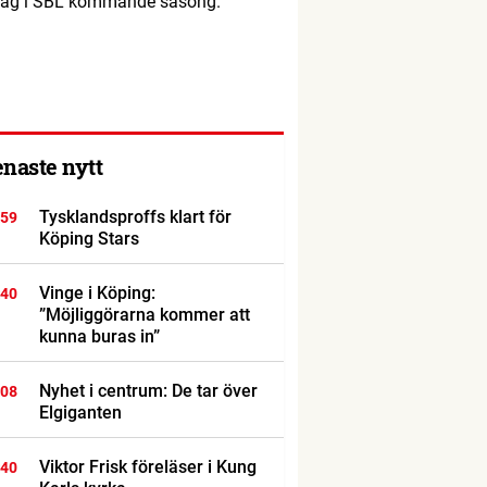
at lag i SBL kommande säsong.
enaste nytt
Tysklandsproffs klart för
:59
Köping Stars
Vinge i Köping:
:40
”Möjliggörarna kommer att
kunna buras in”
Nyhet i centrum: De tar över
:08
Elgiganten
Viktor Frisk föreläser i Kung
:40