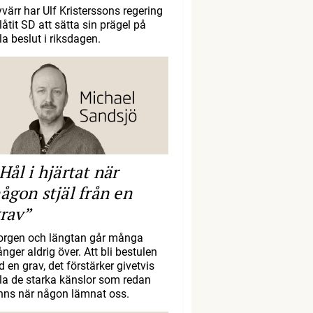
yvärr har Ulf Kristerssons regering
llåtit SD att sätta sin prägel på
la beslut i riksdagen.
Hål i hjärtat när
ågon stjäl från en
rav”
orgen och längtan går många
nger aldrig över. Att bli bestulen
d en grav, det förstärker givetvis
lla de starka känslor som redan
inns när någon lämnat oss.