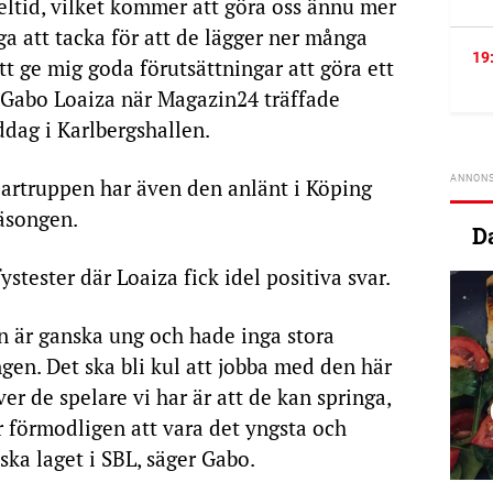
eltid, vilket kommer att göra oss ännu mer
ga att tacka för att de lägger ner många
19
tt ge mig goda förutsättningar att göra ett
r Gabo Loaiza när Magazin24 träffade
ag i Karlbergshallen.
lartruppen har även den anlänt i Köping
säsongen.
D
stester där Loaiza fick idel positiva svar.
en är ganska ung och hade inga stora
en. Det ska bli kul att jobba med den här
er de spelare vi har är att de kan springa,
r förmodligen att vara det yngsta och
ska laget i SBL, säger Gabo.