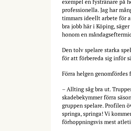
exempel en fystränare på h
professionella. Jag har mån
timmars ideellt arbete för a
bra jobb här i Köping, säge
honom en måndagseftermidd
Den tolv spelare starka spe
för att förbereda sig inför 
Förra helgen genomfördes fy
– Allting såg bra ut. Trupp
skadebekymmer förra säsong
gruppen spelare. Profilen öv
springa, springa! Vi komme
förhoppningsvis mest atleti