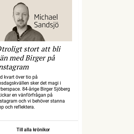
troligt stort att bli
än med Birger på
nstagram
d kvart över tio på
nsdagskvällen sker det magi i
yberspace. 84-årige Birger Sjöberg
kickar en vänförfrågan på
nstagram och vi behöver stanna
pp och reflektera.
Till alla krönikor