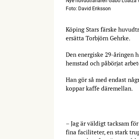
Nye huvudtränaren Gabo Loaiza vil
Foto: David Eriksson
Köping Stars färske huvudtr
ersätta Torbjörn Gehrke.
Den energiske 29-åringen h
hemstad och påbörjat arbet
Han gör så med endast någr
koppar kaffe däremellan.
– Jag är väldigt tacksam för
fina faciliteter, en stark tru