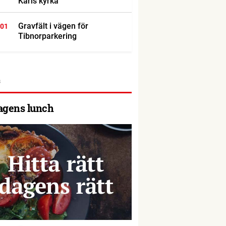
Karls kyrka
Gravfält i vägen för
:01
Tibnorparkering
agens lunch