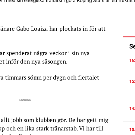
l med sin energiska tränarstil göra Köping Stars till ett frukt
änare Gabo Loaiza har plockats in för att
S
ar spenderat några veckor i sin nya
et inför den nya säsongen.
16
a timmars sömn per dygn och flertalet
15
14
 allt jobb som klubben gör. De har gett mig
pp och en lika stark tränarstab. Vi har till
10