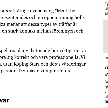
T
ti
tars sitt årliga evenemang ”Meet the
al
 presenterades och en öppen träning hölls
za menar att dessa typer av träffar är
a en stark kontakt mellan föreningen och
spelarna där vi betonade hur viktigt det är
föra sig korrekt och vara professionella. Vi
”
a, utan Köping Stars och deras värderingar.
n
passion. Det måste vi representera.
g
S
gå
vi
a
var
f